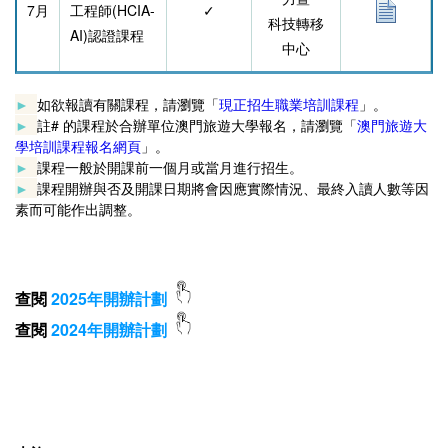
7月
工程師(HCIA-
✓
科技轉移
AI)認證課程
中心
►
如欲報讀有關課程，請瀏覽「
現正招生職業培訓課程
」。
►
註
#
的課程於合辦單位
澳門旅遊大學
報名，請瀏覽「
澳門旅遊大
學培訓課程報名網頁
」。
►
課程一般於開課前一個月或當月進行招生。
►
課程開辦與否及開課日期將會因應實際情況、最終入讀人數等因
素而可能作出調整。
查閱
202
5年開辦計劃
查閱
202
4年開辦計劃