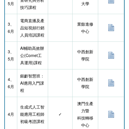
5月
大學
技巧課程
電商直播及產
3、
業餘進修
品短視頻行銷
6月
中心
人員培訓課程
AI輔助高效辦
3、
中西創新
公(Comet工
5月
學院
具運用)課程
銀齡智慧班：
4、
中西創新
AI應用入門課
6月
學院
程
澳門生產
生成式人工智
力暨
4月
能應用工程師
✓
科技轉移
初級考證課程
中心