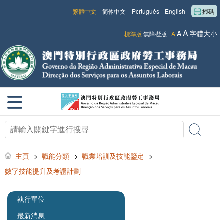
繁體中文
简体中文
Português
English
掃碼
A
A
字體大小
標準版
無障礙版
|
A
主頁
>
職能分類
>
職業培訓及技能鑒定
>
數字技能提升及考證計劃
執行單位
最新消息