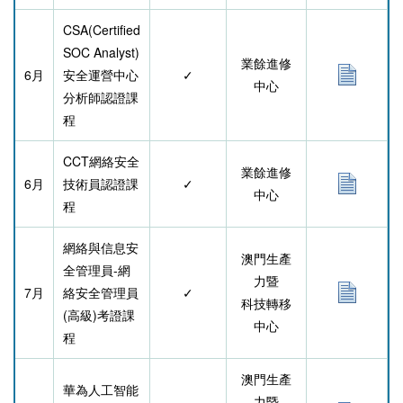
CSA(Certified
SOC Analyst)
業餘進修
6月
安全運營中心
✓
中心
分析師認證課
程
CCT網絡安全
業餘進修
6月
技術員
認證課
✓
中心
程
網絡與信息安
澳門生產
全管理員-網
力暨
7月
絡安全管理員
✓
科技轉移
(高級)考證課
中心
程
澳門生產
華為人工智能
力暨