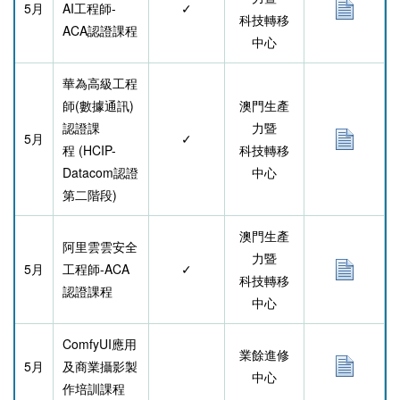
5月
AI工程師-
✓
科技轉移
ACA認證課程
中心
華為高級工程
師(數據通訊)
澳門生產
認證課
力暨
5月
✓
程
(HCIP-
科技轉移
Datacom認證
中心
第二階段)
澳門生產
阿里雲雲安全
力暨
5月
工程師-ACA
✓
科技轉移
認證課程
中心
ComfyUI應用
業餘進修
5月
及商業攝影製
中心
作培訓課程