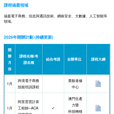
課程涵蓋領域
涵蓋電子商務、信息與通訊技術、網絡安全、大數據、人工智能等
領域。
2026年開辦計劃 (持續更新)
開
辦
課程名稱/考
結合
考證
合辦單位
課程大綱
月
證名稱
份
跨境電子商務
業餘進修
1
月
技能培訓課程
中心
澳門生產
阿里雲雲計算
力暨
1
月
工程師─ACA
✓
科技轉移