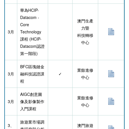
華為HCIP-
Datacom -
澳門生產
Core
力暨
3月
Technology
科技轉移
課程
(HCIP-
中心
Datacom認證
第一階段)
BFC區塊鏈金
業餘進修
3月
融科技認證課
✓
中心
程
AIGC創意圖
業餘進修
3月
像及影像製作
中心
入門課程
旅遊業市場調
3、
澳門旅遊
查研究與分析