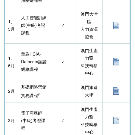
澳門大灣
人工智能訓練
1、
區
師(中級)考證
✓
5月
人力資源
課程
協會
澳門生產
華為HCIA-
1、
力暨
Datacom認證
✓
6月
科技轉移
網絡課程
中心
基礎網路營銷
澳門旅遊
2月
大學
實務課程
#
澳門生產
電子商務師
力暨
3月
(中級)考證課
✓
科技轉移
程
中心