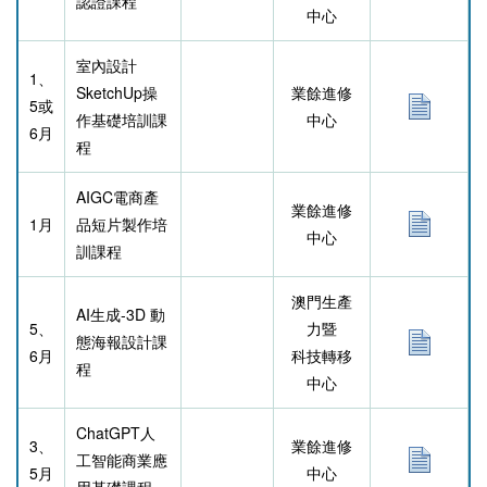
認證課程
中心
室內設計
1
、
SketchUp操
業餘進修
5或
作基礎培訓課
中心
6
月
程
AIGC電商產
業餘進修
1
月
品短片製作培
中心
訓課程
澳門生產
AI生成-3D 動
5、
力暨
態海報設計課
6月
科技轉移
程
中心
ChatGPT人
3、
業餘進修
工智能商業應
5月
中心
用基礎課程