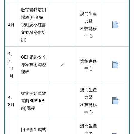
數字營銷培訓
澳門生產
課程(抖音短
力暨
4月
視頻及小紅書
科技轉移
文案AI寫作培
中心
訓)
4、
CEH網絡安全
7、
業餘進修
專家技術認證
✓
11
中心
課程
月
澳門生產
從零開始運營
4、
力暨
電商BiliBili(B
8月
科技轉移
站)課程
中心
澳門生產
阿里雲生成式
力暨