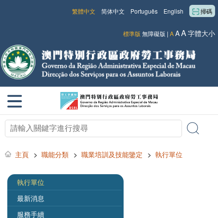
繁體中文
简体中文
Português
English
掃碼
A
A
字體大小
標準版
無障礙版
|
A
主頁
>
職能分類
>
職業培訓及技能鑒定
>
執行單位
執行單位
最新消息
服務手續