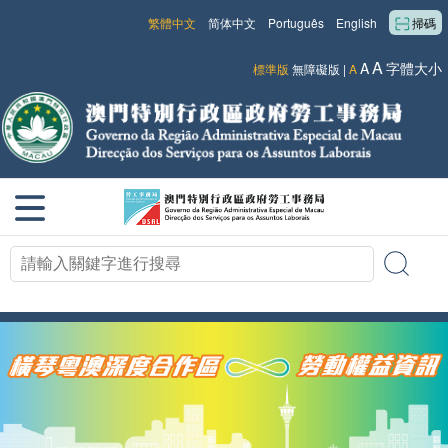
繁體中文
简体中文
Português
English
掃碼
A
A
字體大小
標準版
無障礙版
|
A