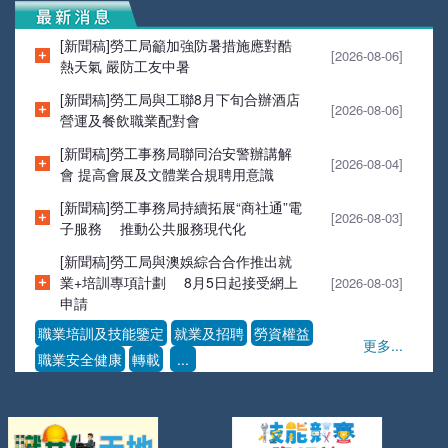
[新聞稿]勞工局籲加強防暑措施應對酷
[2026-08-06]
熱天氣 嚴防工友中暑
[新聞稿]勞工局與工聯8月下旬合辦酒店
[2026-08-06]
營運及餐飲職業配對會
[新聞稿]勞工事務局聯同治安警辦講解
[2026-08-04]
會 提高會展及文體業合規聘用意識
[新聞稿]勞工事務局持續拓展“商社通”電
[2026-08-03]
子服務 推動公共服務現代化
[新聞稿]勞工局與澳娛綜合合作推出就
業+培訓專項計劃 8月5日起接受網上
[2026-08-03]
申請
職業培訓及技能鑒定
就業及招聘
勞資權益
更多...
職業安全健康
轉載
...