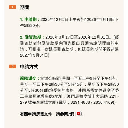
期間
1. 申請期：
2025年12月5日上午9時至2026年1月16日下
午5時30分。
2. 受資助期：
。
(經
2026
年3
月17
日至
2026
年
12
月
31
日
受資助者於受資助期內預先提出具適當說明理由的申
請，可批准一次延長受資助期，但延長的期間不得超過
2027年3月31日)
申請方式
親臨遞交：
於辦公時間(星期一至五上午9時至下午1時；
星期一至四下午2時30分至5時45分；星期五下午2時30
分至5時30分)將填妥後的表格，連同所需文件遞交至勞
工事務局總辦事處(地址：澳門馬揸度博士大馬路 221 -
279 號先進廣場大廈 (電話：8291 4888 / 2856 4109))
有關申請所需文件，
請參閱指引
。