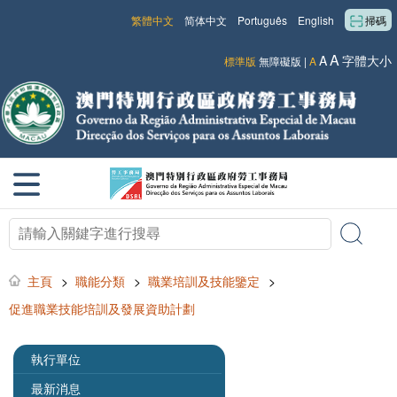
繁體中文
简体中文
Português
English
掃碼
A
A
字體大小
標準版
無障礙版
|
A
主頁
>
職能分類
>
職業培訓及技能鑒定
>
促進職業技能培訓及發展資助計劃
執行單位
最新消息