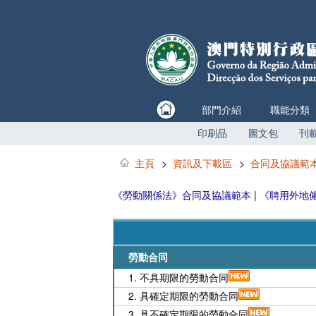
部門介紹
職能分類
印刷品
圖文包
刊
主頁
>
資訊及下載區
>
合同及協議範
《勞動關係法》合同及協議範本
|
《聘用外地
勞動合同
1. 不具期限的勞動合同
2. 具確定期限的勞動合同
3. 具不確定期限的勞動合同