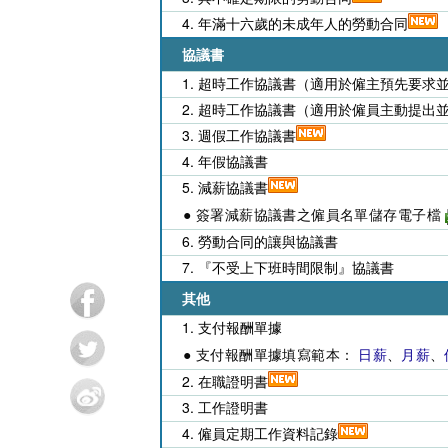
4. 年滿十六歲的未成年人的勞動合同
協議書
1. 超時工作協議書（適用於僱主預先要求
2. 超時工作協議書（適用於僱員主動提出
3. 週假工作協議書
4. 年假協議書
5. 減薪協議書
● 簽署減薪協議書之僱員名單儲存電子檔
6. 勞動合同的讓與協議書
7. 『不受上下班時間限制』協議書
其他
1. 支付報酬單據
● 支付報酬單據填寫範本：
日薪
、
月薪
、
2. 在職證明書
3. 工作證明書
4. 僱員定期工作資料記錄