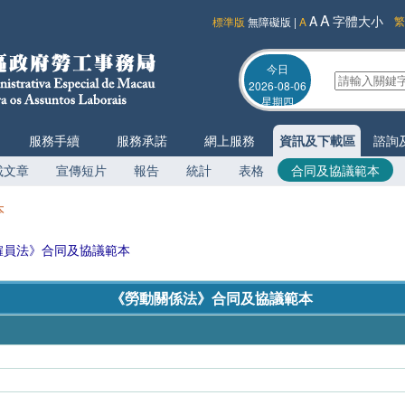
A
A
字體大小
繁
標準版
無障礙版
|
A
今日
2026-08-06
星期四
服務手續
服務承諾
網上服務
資訊及下載區
諮詢
載文章
宣傳短片
報告
統計
表格
合同及協議範本
本
僱員法》合同及協議範本
《勞動關係法》合同及協議範本