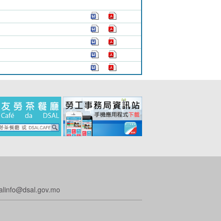
o@dsal.gov.mo