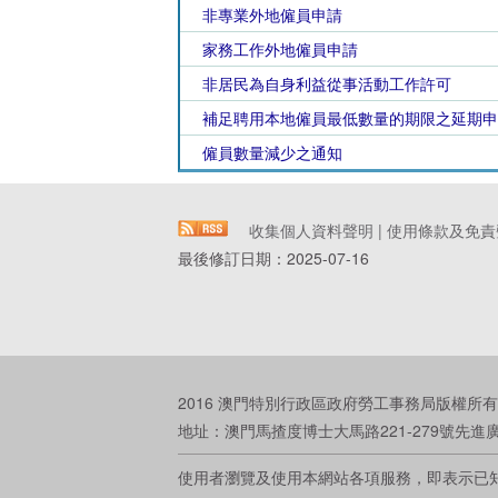
非專業外地僱員申請
家務工作外地僱員申請
非居民為自身利益從事活動工作許可
補足聘用本地僱員最低數量的期限之延期申
僱員數量減少之通知
收集個人資料聲明
|
使用條款及免責
最後修訂日期：
2025-07-16
2016 澳門特別行政區政府勞工事務局版權所有
地址：澳門馬揸度博士大馬路221-279號先進廣場大廈 電
使用者瀏覽及使用本網站各項服務，即表示已知