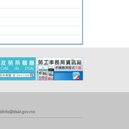
o@dsal.gov.mo