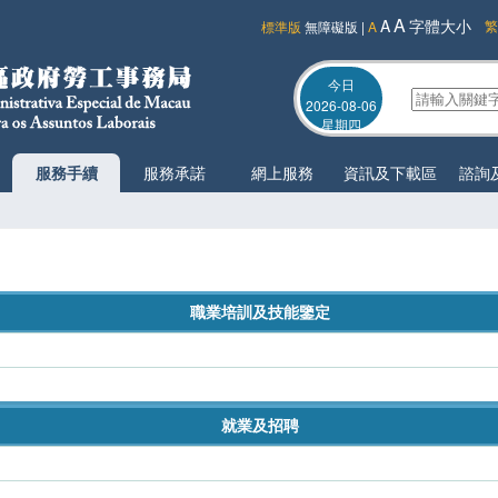
A
A
字體大小
繁
標準版
無障礙版
|
A
今日
2026-08-06
星期四
服務手續
服務承諾
網上服務
資訊及下載區
諮詢
職業培訓及技能鑒定
就業及招聘