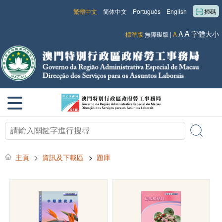
繁體中文
简体中文
Português
English
掃碼
A
A
字體大小
標準版
無障礙版
|
A
主頁
>
資訊及下載區
>
題庫