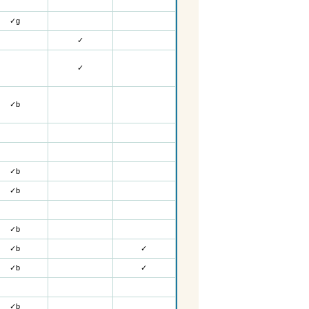
✓g
✓
✓
✓b
✓b
✓b
✓b
✓b
✓
✓b
✓
✓b