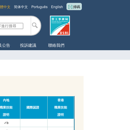
體中文
简体中文
Português
English
掃碼
及公告
投訴建議
聯絡我們
內地
香港
職業技能
國際認證
職業技能
證明
證明
✓
b