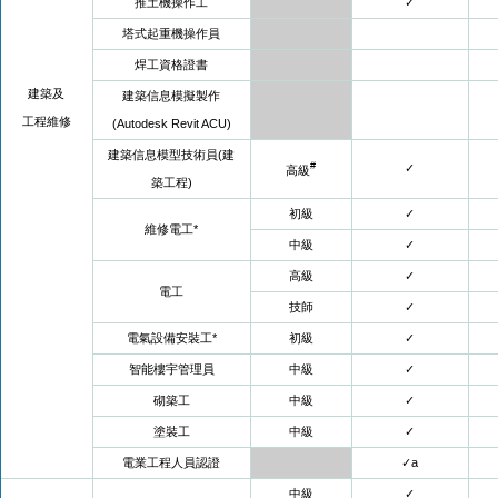
推土機操作工
✓
塔式起重機操作員
焊工資格證書
建築及
建築信息模擬製作
工程維修
(Autodesk Revit ACU)
建築信息模型技術員(建
#
✓
高級
築工程)
初
級
✓
維修電工*
中級
✓
高級
✓
電工
技師
✓
電氣設備安裝工
*
初級
✓
智能樓宇管理員
中級
✓
砌築工
中級
✓
塗裝工
中級
✓
電業工程人員認證
✓a
中級
✓