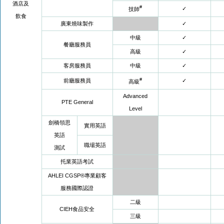
酒店及
#
✓
技師
飲食
廣東燒味製作
✓
中級
✓
餐廳服務員
高級
✓
客房服務員
中級
✓
#
前廳服務員
✓
高級
Advanced
PTE General
Level
劍橋領思
實用英語
英語
職場英語
測試
托業英語考試
AHLEI CGSP®專業顧客
服務國際認證
二級
CIEH食品安全
三級