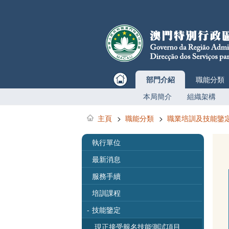
部門介紹
職能分類
本局簡介
組織架構
主頁
>
職能分類
>
職業培訓及技能鑒
執行單位
最新消息
服務手續
培訓課程
-
技能鑒定
現正接受報名技能測試項目