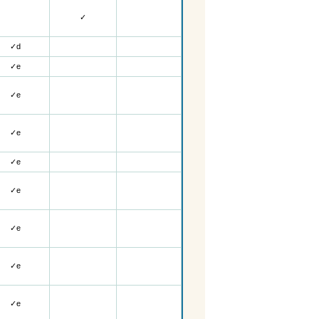
✓
✓d
✓
e
✓
e
✓
e
✓
e
✓
e
✓
e
✓
e
✓
e