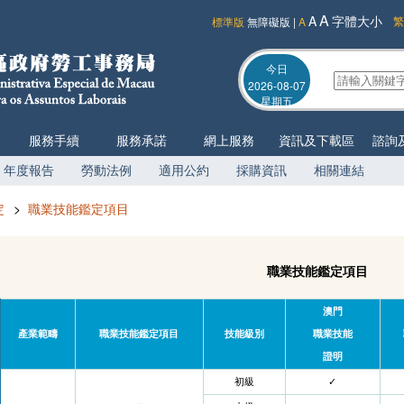
A
A
字體大小
繁
標準版
無障礙版
|
A
今日
2026-08-07
星期五
服務手續
服務承諾
網上服務
資訊及下載區
諮詢
年度報告
勞動法例
適用公約
採購資訊
相關連結
定
>
職業技能鑑定項目
職業技能鑑定項目
澳門
產業範疇
職業技能鑑定項目
技能級別
職業技能
證明
初級
✓