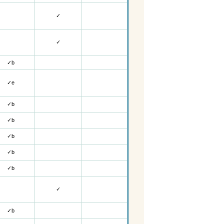
✓
✓
✓
b
✓
e
✓
b
✓
b
✓
b
✓
b
✓
b
✓
✓
b