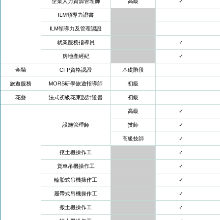
企業人力資源管理師
高級
✓
ILM領導力證書
ILM領導力及管理認證
就業服務指導員
✓
房地產經紀
✓
金融
CFP資格認證
基礎階段
旅遊服務
MORS研學旅遊指導師
初級
花藝
法式初級花束設計證書
初級
高級
✓
設施管理師
技師
✓
高級技師
✓
挖土機操作工
✓
貨車吊機操作工
✓
輪胎式吊機操作工
✓
履帶式吊機操作工
✓
搬土機操作工
✓