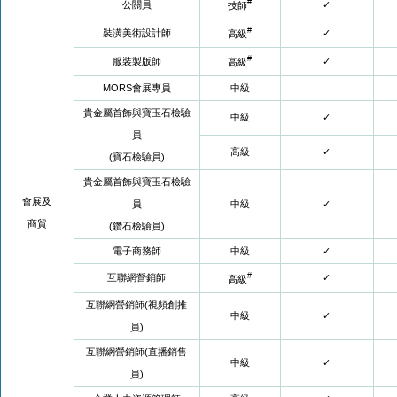
#
公關員
✓
技師
#
裝潢美術設計師
✓
高級
#
服裝製版師
✓
高級
MORS會展專員
中級
貴金屬首飾與寶玉石檢驗
中級
✓
員
高級
✓
(寶石檢驗員)
貴金屬首飾與寶玉石檢驗
會展及
員
中級
✓
商貿
(鑽石檢驗員)
電子商務師
中級
✓
#
互聯網營銷師
✓
高級
互聯網營銷師(視頻創推
中級
✓
員)
互聯網營銷師(直播銷售
中級
✓
員)