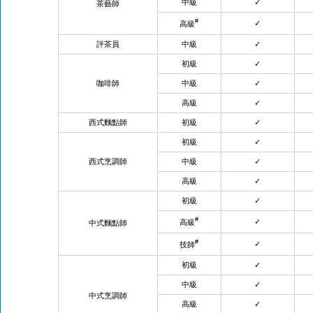
中級
✓
茶藝師
#
✓
高級
評茶員
中級
✓
初級
✓
咖啡師
中級
✓
高級
✓
西式麵點師
初級
✓
初級
✓
西式烹調師
中級
✓
高級
✓
初級
✓
#
✓
高級
中式麵點師
#
✓
技師
初級
✓
中級
✓
中式烹調師
高級
✓