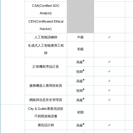
CSA(Certified SOC
Analyst)
CEH(Certificated Ethical
Hacker)
人工智能訓練師
中級
✓
生成式人工智能應用工程
初級
師
#
✓
高級
計算機程序設計員
#
✓
技師
#
✓
高級
服務機器人應用技術員
#
✓
技師
#
網絡與信息安全管理員
✓
高級
City & Guilds專業培訓技
初階
巧初階資格證書
#
廣告設計師
✓
高級