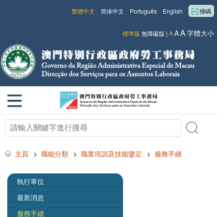
繁體中文
简体中文
Português
English
掃碼
A
A
字體大小
標準版
無障礙版
|
A
主頁
>
職能分類
>
職業培訓及技能鑒定
>
服務手續
執行單位
最新消息
服務手續