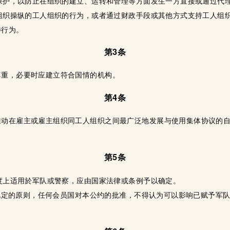
的保护，以防止在组织的建立、运转和管理等方面发生一方直接或通过代
主组织操纵的工人组织的行为，或者通过财政手段或其他方式支持工人组
涉行为。
第3条
尊重，必要时应建立符合国情的机构。
第4条
推动在雇主或雇主组织同工人组织之间最广泛地发展与使用集体协议的
第5条
程度上适用於军队或警察，应由国家法律或条例予以确定。
8款规定的原则，任何会员国对本公约的批准，不得认为可以影响已赋予军