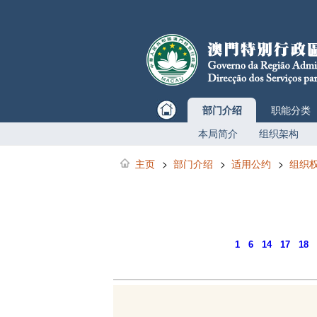
部门介绍
职能分类
本局简介
组织架构
主页
>
部门介绍
>
适用公约
>
组织
1
6
14
17
18