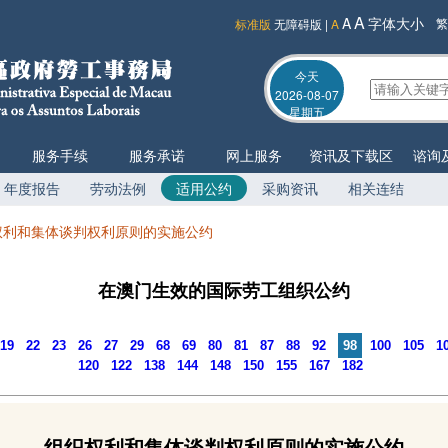
A
A
字体大小
繁
标准版
无障碍版
|
A
今天
2026-08-07
星期五
服务手续
服务承诺
网上服务
资讯及下载区
谘询
年度报告
劳动法例
适用公约
采购资讯
相关连结
权利和集体谈判权利原则的实施公约
在澳门生效的国际劳工组织公约
19
22
23
26
27
29
68
69
80
81
87
88
92
98
100
105
1
120
122
138
144
148
150
155
167
182
组织权利和集体谈判权利原则的实施公约