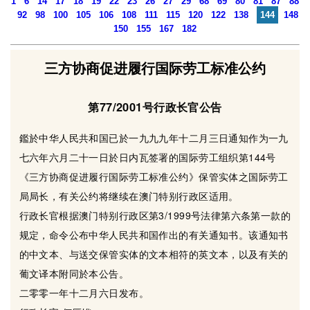
1
6
14
17
18
19
22
23
26
27
29
68
69
80
81
87
88
92
98
100
105
106
108
111
115
120
122
138
144
148
150
155
167
182
三方协商促进履行国际劳工标准公约
第77/2001号行政长官公告
鑑於中华人民共和国已於一九九九年十二月三日通知作为一九
七六年六月二十一日於日内瓦签署的国际劳工组织第144号
《三方协商促进履行国际劳工标准公约》保管实体之国际劳工
局局长，有关公约将继续在澳门特别行政区适用。
行政长官根据澳门特别行政区第3/1999号法律第六条第一款的
规定，命令公布中华人民共和国作出的有关通知书。该通知书
的中文本、与送交保管实体的文本相符的英文本，以及有关的
葡文译本附同於本公告。
二零零一年十二月六日发布。