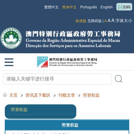
繁體中文
简体中文
Português
English
扫码
A
A
字体大小
标准版
无障碍版
|
A
主页
>
资讯及下载区
>
刊载文章
>
劳资权益
劳资权益
劳资权益