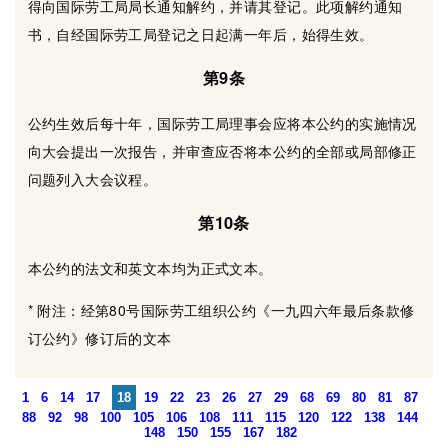
得向国际劳工局局长通知解约，并请其登记。此项解约通知
书，自经国际劳工局登记之日起满一年后，始得生效。
第9条
公约生效后每十年，国际劳工局理事会应将本公约的实施情况
向大会提出一次报告，并审查应否将本公约的全部或局部修正
问题列入大会议程。
第10条
本公约的法文和英文本均为正式文本。
* 附注：经第80号国际劳工组织公约《一九四六年最后条款修
订公约》修订后的文本
1
6
14
17
18
19
22
23
26
27
29
68
69
80
81
87
88
92
98
100
105
106
108
111
115
120
122
138
144
148
150
155
167
182