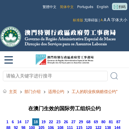
繁體中文
简体中文
Português
English
扫码
A
A
字体大小
标准版
无障碍版
|
A
主页
>
部门介绍
>
适用公约
>
工人的职业疾病赔偿公约*
在澳门生效的国际劳工组织公约
1
6
14
17
18
19
22
23
26
27
29
68
69
80
81
87
88
92
98
100
105
106
108
111
115
120
122
138
144