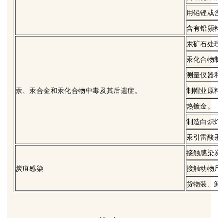
用铅锉或
含有铅颜
汞矿石处
汞化合物
测量仪器
汞、汞合金和汞化合物中毒及其后遗症。
制帽业原
热镀金。
制造白炽
汞引雷酸
接触感染
炭疽感染
接触动物
货物装、