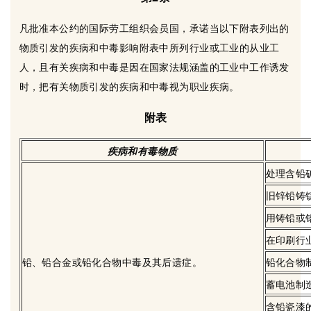
凡批准本公约的国际劳工组织会员国，承诺当以下附表列出的
物质引发的疾病和中毒影响附表中所列行业或工业的从业工
人，且有关疾病和中毒是因在国家法规涵盖的工业中工作诱发
时，把有关物质引发的疾病和中毒视为职业疾病。
附表
疾病和有毒物质
处理含铅
旧锌铅铸
用铸铅或
在印刷行
铅、铅合金或铅化合物中毒及其后遗症。
铅化合物
蓄电池制
含铅瓷漆