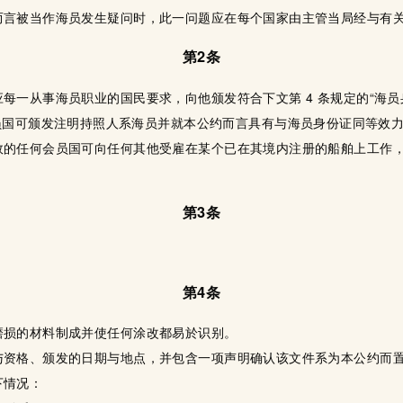
而言被当作海员发生疑问时，此一问题应在每个国家由主管当局经与有
第2条
应每一从事海员职业的国民要求，向他颁发符合下文第 4 条规定的“海
员国可颁发注明持照人系海员并就本公约而言具有与海员身份证同等效
效的任何会员国可向任何其他受雇在某个已在其境内注册的船舶上工作
第3条
第4条
磨损的材料制成并使任何涂改都易於识别。
与资格、颁发的日期与地点，并包含一项声明确认该文件系为本公约而
下情况：