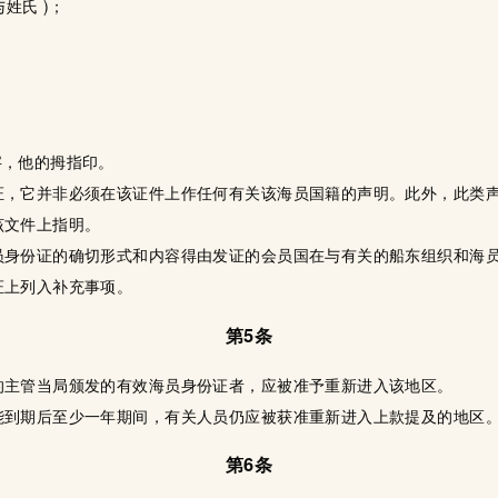
与姓氏 )；
字，他的拇指印。
证，它并非必须在该证件上作任何有关该海员国籍的声明。此外，此类
该文件上指明。
员身份证的确切形式和内容得由发证的会员国在与有关的船东组织和海
证上列入补充事项。
第5条
的主管当局颁发的有效海员身份证者，应被准予重新进入该地区。
能到期后至少一年期间，有关人员仍应被获准重新进入上款提及的地区
第6条