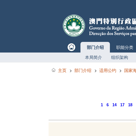
部门介绍
职能分类
本局简介
组织架构
主页
>
部门介绍
>
适用公约
>
国家
1
6
14
17
18