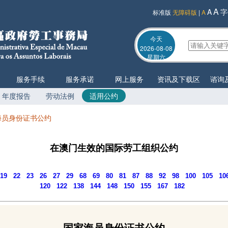
A
A
字
标准版
无障碍版
|
A
今天
2026-08-08
星期六
服务手续
服务承诺
网上服务
资讯及下载区
谘询
年度报告
劳动法例
适用公约
海员身份证书公约
在澳门生效的国际劳工组织公约
19
22
23
26
27
29
68
69
80
81
87
88
92
98
100
105
10
120
122
138
144
148
150
155
167
182
国家海员身份证书公约