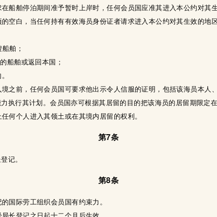
求在船舶停泊期间准予暂时上岸时，任何会员国应准其进入本公约对其
项的空白，当任何持有有效海员身份证者请求进入本公约对其生效的地
艘船舶；
家的船舶或返回本国；
的。
入境之前，任何会员国可要求他出示令人信服的证明，包括该海员本人
能力执行其计划。会员国亦可根据其居留的目的把该海员的居留期限定
止任何个人进入其领土或在其境内居留的权利。
第7条
长登记。
第8条
记的国际劳工组织会员国有约束力。
经局长登记之日起十二个月后生效。