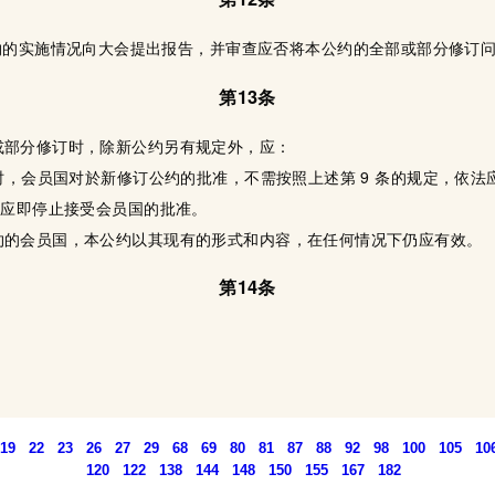
约的实施情况向大会提出报告，并审查应否将本公约的全部或部分修订
第13条
或部分修订时，除新公约另有规定外，应：
时，会员国对於新修订公约的批准，不需按照上述第 9 条的规定，依法
约应即停止接受会员国的批准。
约的会员国，本公约以其现有的形式和内容，在任何情况下仍应有效。
第14条
19
22
23
26
27
29
68
69
80
81
87
88
92
98
100
105
10
120
122
138
144
148
150
155
167
182