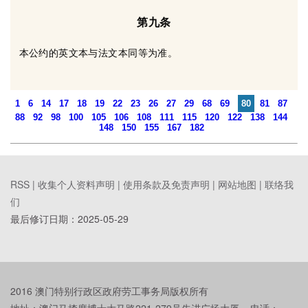
第九条
本公约的英文本与法文本同等为准。
1
6
14
17
18
19
22
23
26
27
29
68
69
80
81
87
88
92
98
100
105
106
108
111
115
120
122
138
144
148
150
155
167
182
RSS |
收集个人资料声明
|
使用条款及免责声明
|
网站地图
|
联络我
们
最后修订日期：
2025-05-29
2016 澳门特别行政区政府劳工事务局版权所有
地址：澳门马揸度博士大马路221-279号先进广场大厦 电话：