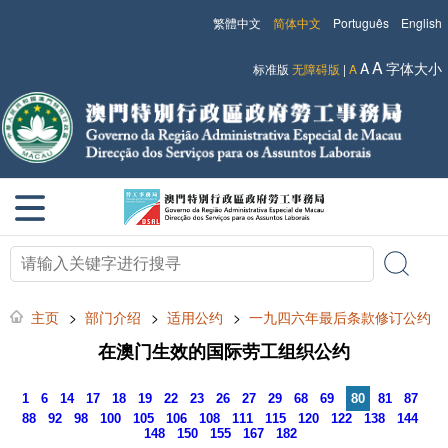
繁體中文
简体中文
Português
English
A
A
字体大小
标准版
无障碍版
|
A
主页
>
部门介绍
>
适用公约
>
一九四六年最后条款修订公约
在澳门生效的国际劳工组织公约
1
6
14
17
18
19
22
23
26
27
29
68
69
80
81
87
88
92
98
100
105
106
108
111
115
120
122
138
144
148
150
155
167
182