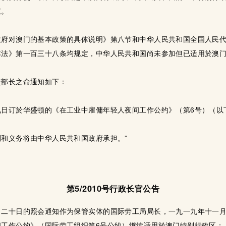
权。
政府对澳门的基本政策的具体说明》第八节和中华人民共和国全国人民
本法》第一百三十八条均规定，中华人民共和国尚未参加但已适用於澳
交部长之命通知如下：
日订於华盛顿的《在工业中雇傭年轻人夜间工作公约》（第6号）（以下简
。
和义务将由中华人民共和国政府承担。”
第5/2010号行政长官公告
月二十日的照会通知作为保管实体的国际劳工局局长，一九一九年十一
间工作公约》（国际劳工组织第6号公约）继续适用於澳门特别行政区；