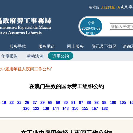
A
A
字
标准版
无障碍版
|
A
今天
2026-08-08
星期六
服务手续
服务承诺
网上服务
资讯及下载区
谘询
年度报告
劳动法例
适用公约
业中雇用年轻人夜间工作公约*
在澳门生效的国际劳工组织公约
19
22
23
26
27
29
68
69
80
81
87
88
92
98
100
105
1
120
122
138
144
148
150
155
167
182
在工业中雇用年轻人夜间工作公约*