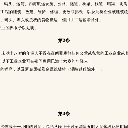
坞、码头、运河、内河航运设施、公路、隧道、桥梁、栈道、暗渠、明
筑工程的建筑、改建、维护、修理、更改或拆毁、以及此类企业或建筑
坞、码头、埠头或货栈的货物搬运，但用手工运输者除外。
农业的界限予以划明。
第2条
外，未满十八岁的年轻人不得在夜间受雇於任何公营或私营的工业企业或
时，以下工业企业可在夜间雇用已满十六岁的年轻人：
炉的程序，以及薄金属板及金属线镀锌（浸酸过程除外）；
第3条
一段至少连续十一小时的时间，包括从晚上十时至清晨五时之间这段休息时