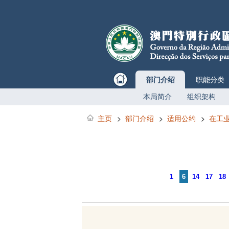
部门介绍
职能分类
本局简介
组织架构
主页
>
部门介绍
>
适用公约
>
在工
1
6
14
17
18