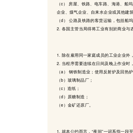
（c） 房屋、铁路、电车路、海港、船
企业、煤气企业、自来水企业或其他建
（d） 公路及铁路的客货运输，包括船
2. 各国主管当局得将工业有别於商业与
1. 除在雇用同一家庭成员的工业企业
2. 当程序需要连续在日间及晚上作业
（a） 钢铁制造业；使用反射炉及回热
（b）玻璃制品厂；
（c）造纸；
（d）原糖制造；
（e）金矿还原厂。
1. 就本公约而言，“夜间”一词系指