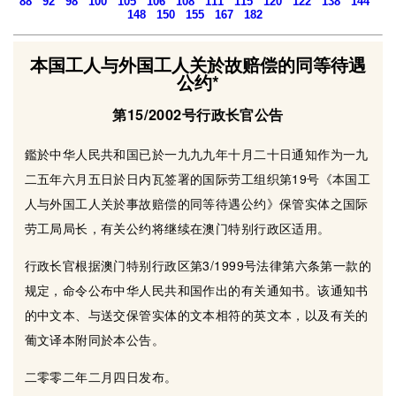
88
92
98
100
105
106
108
111
115
120
122
138
144
148
150
155
167
182
本国工人与外国工人关於故赔偿的同等待遇
公约*
第15/2002号行政长官公告
鑑於中华人民共和国已於一九九九年十月二十日通知作为一九
二五年六月五日於日内瓦签署的国际劳工组织第19号《本国工
人与外国工人关於事故赔偿的同等待遇公约》保管实体之国际
劳工局局长，有关公约将继续在澳门特别行政区适用。
行政长官根据澳门特别行政区第3/1999号法律第六条第一款的
规定，命令公布中华人民共和国作出的有关通知书。该通知书
的中文本、与送交保管实体的文本相符的英文本，以及有关的
葡文译本附同於本公告。
二零零二年二月四日发布。