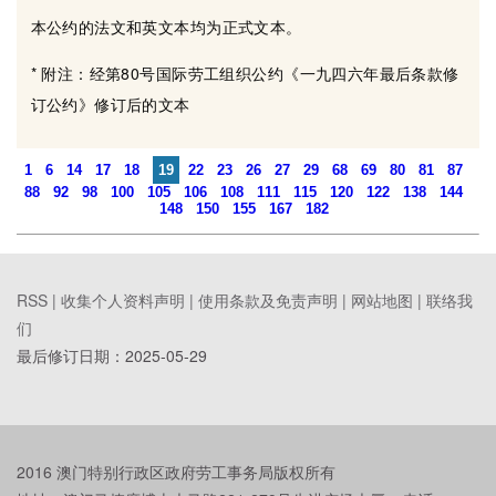
本公约的法文和英文本均为正式文本。
* 附注：经第80号国际劳工组织公约《一九四六年最后条款修
订公约》修订后的文本
1
6
14
17
18
19
22
23
26
27
29
68
69
80
81
87
88
92
98
100
105
106
108
111
115
120
122
138
144
148
150
155
167
182
RSS |
收集个人资料声明
|
使用条款及免责声明
|
网站地图
|
联络我
们
最后修订日期：
2025-05-29
2016 澳门特别行政区政府劳工事务局版权所有