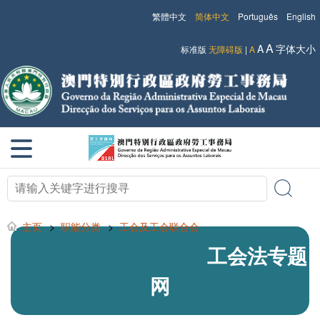
繁體中文
简体中文
Português
English
A
A
字体大小
标准版
无障碍版
|
A
主页
>
职能分类
>
工会及工会联合会
工会法专题
网