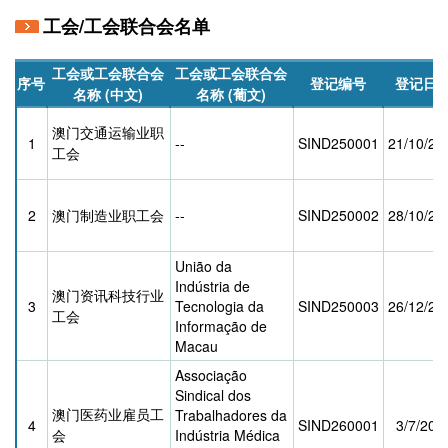
工会/工会联合会名单
工会或工会联合会
工会或工会联合会
序号
登记编号
登记日
名称 (中文)
名称 (葡文)
澳门交通运输业职
1
--
SIND250001
21/10/20
工会
2
澳门制造业职工会
--
SIND250002
28/10/20
União da
Indústria de
澳门资讯科技行业
3
Tecnologia da
SIND250003
26/12/20
工会
Informação de
Macau
Associação
Sindical dos
澳门医药业雇员工
Trabalhadores da
4
SIND260001
3/7/202
会
Indústria Médica