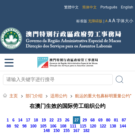
繁體中文
简体中文
Português
English
A
A
字体大小
标准版
无障碍版
|
A
主页
>
部门介绍
>
适用公约
>
航运的重大包裹标明重量公约*
在澳门生效的国际劳工组织公约
1
6
14
17
18
19
22
23
26
27
29
68
69
80
81
87
88
92
98
100
105
106
108
111
115
120
122
138
144
148
150
155
167
182