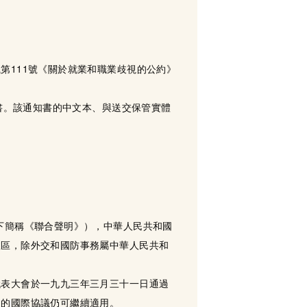
第111號《關於就業和職業歧視的公約》
知書。該通知書的中文本、與送交保管實體
下簡稱《聯合聲明》），中華人民共和國
政區，除外交和國防事務屬中華人民共和
代表大會於一九九三年三月三十一日通過
門的國際協議仍可繼續適用。