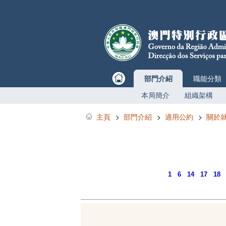
部門介紹
職能分類
本局簡介
組織架構
主頁
>
部門介紹
>
適用公約
>
關於
1
6
14
17
18