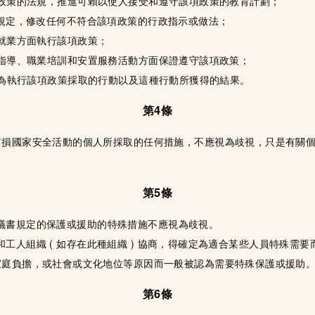
政策的法規，推進可賴以使人接受和遵守該項政策的教育計劃；
規定，修改任何不符合該項政策的行政指示或做法；
就業方面執行該項政策；
指導、職業培訓和安置服務活動方面保證遵守該項政策；
為執行該項政策採取的行動以及這種行動所獲得的結果。
第4條
有損國家安全活動的個人所採取的任何措施，不應視為歧視，只是有關
第5條
議書規定的保護或援助的特殊措施不應視為歧視。
工人組織 ( 如存在此種組織 ) 協商，得確定為適合某些人員特殊需
家庭負擔，或社會或文化地位等原因而一般被認為需要特殊保護或援助
第6條