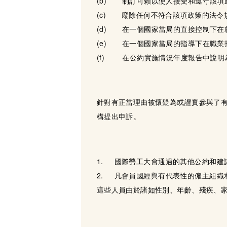
(b) 制訂可賴以使人接受和遵守該項
(c) 廢除任何不符合該項政策的法令
(d) 在一個國家當局的直接控制下在
(e) 在一個國家當局的指導下在職業
(f) 在公約實施情況年度報告中說明
針對有正當理由被懷疑為或證實參與了
構提出申訴。
1. 國際勞工大會通過的其他公約和建
2. 凡會員國經與有代表性的僱主組織和
這些人員由於諸如性別、年齡、殘疾、