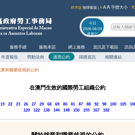
A
A
字體大小
繁
標準版
無障礙版
|
A
今日
2026-08-09
星期日
服務手續
服務承諾
網上服務
資訊及下載區
諮詢
年度報告
勞動法例
適用公約
採購資訊
相關連結
就業和職業歧視的公約
在澳門生效的國際勞工組織公約
19
22
23
26
27
29
68
69
80
81
87
88
92
98
100
105
10
120
122
138
144
148
150
155
167
182
關於就業和職業歧視的公約