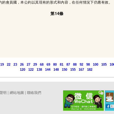
約的會員國，本公約以其現有的形式和內容，在任何情況下仍應有效。
第14條
19
22
23
26
27
29
68
69
80
81
87
88
92
98
100
105
10
120
122
138
144
148
150
155
167
182
聲明
|
網站地圖
|
聯絡我們