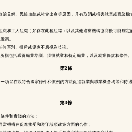
、政治見解、民族血統或社會出身等原因，具有取消或損害就業或職業機
織和工人組織 ( 如存在此種組織 ) 以及其他適當機構協商後可能確
或優惠。
任何區別、排斥或優惠不應視為歧視。
”二詞所指包括獲得職業培訓、獲得就業和特定職業，以及就業條款和條件
第2條
循一項旨在以符合國家條件和慣例的方法促進就業與職業機會均等和待
第3條
家條件和實踐的方法：
適當機構在促進接受和遵守該項政策方面的合作；