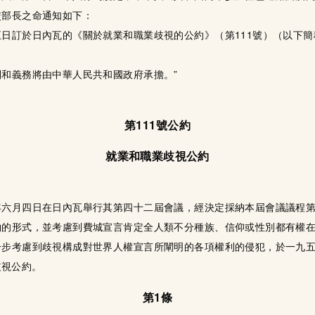
交部長之命通知如下：
日訂於日內瓦的《關於就業和職業歧視的公約》（第111號）（以下簡
和義務將由中華人民共和國政府承擔。”
第111號公約
就業和職業歧視公約
年六月四日在日內瓦舉行其第四十二屆會議，經決定採納本屆會議議程
約的形式，並考慮到費城宣言肯定全人類不分種族、信仰或性別都有權
一步考慮到歧視構成對世界人權宣言所闡明的各項權利的侵犯，於一九
歧視公約。
第1條