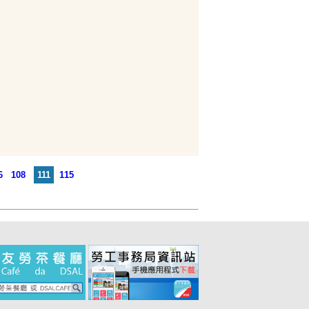
6
108
111
115