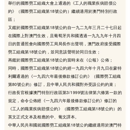
舉行的國際勞工組織大會上通過的《工人的職業疾病賠償公
約》（國際勞工組織第18號公約）繼續適用於澳門特別行政
區；
又鑑於國際勞工組織第18號公約自一九二九年三月二十七日起
在國際上對澳門生效，且葡萄牙共和國透過一九九九年十月四
日的普通照會向國際勞工局局長作出聲明，澳門政府接受國際
勞工組織第18號公約，並同意該聲明於同日生效；
再鑑於國際勞工組織第18號公約當時未在《公報》公佈；
同時，國際勞工組織第18號公約經一九四六年十月九日在蒙特
利爾通過的《一九四六年最後條款修訂公約》（國際勞工組織
第80號公約）修訂，且中華人民共和國對外受該公約約束；
行政長官根據澳門特別行政區第3/1999號法律第六條第一款的
規定，命令公佈經《一九四六年最後條款修訂公約》修訂的
《工人的職業疾病賠償公約》（國際勞工組織第18號公約）的
英文正式文本及相應的中、葡文譯本。
中華人民共和國就國際勞工組織第18號公約繼續適用於澳門特