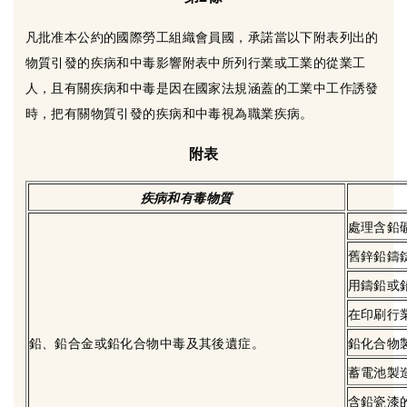
凡批准本公約的國際勞工組織會員國，承諾當以下附表列出的
物質引發的疾病和中毒影響附表中所列行業或工業的從業工
人，且有關疾病和中毒是因在國家法規涵蓋的工業中工作誘發
時，把有關物質引發的疾病和中毒視為職業疾病。
附表
疾病和有毒物質
處理含鉛
舊鋅鉛鑄
用鑄鉛或
在印刷行
鉛、鉛合金或鉛化合物中毒及其後遺症。
鉛化合物
蓄電池製
含鉛瓷漆