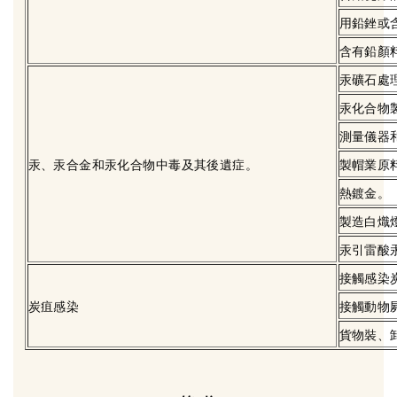
用鉛銼或
含有鉛顏
汞礦石處
汞化合物
測量儀器
汞、汞合金和汞化合物中毒及其後遺症。
製帽業原
熱鍍金。
製造白熾
汞引雷酸
接觸感染
炭疽感染
接觸動物
貨物裝、