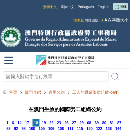
繁體中文
简体中文
Português
English
掃碼
A
A
字體大小
標準版
無障礙版
|
A
主頁
>
部門介紹
>
適用公約
>
工人的職業疾病賠償公約*
在澳門生效的國際勞工組織公約
1
6
14
17
18
19
22
23
26
27
29
68
69
80
81
87
88
92
98
100
105
106
108
111
115
120
122
138
144