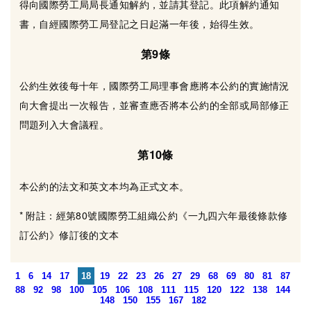
得向國際勞工局局長通知解約，並請其登記。此項解約通知
書，自經國際勞工局登記之日起滿一年後，始得生效。
第9條
公約生效後每十年，國際勞工局理事會應將本公約的實施情況
向大會提出一次報告，並審查應否將本公約的全部或局部修正
問題列入大會議程。
第10條
本公約的法文和英文本均為正式文本。
* 附註：經第80號國際勞工組織公約《一九四六年最後條款修
訂公約》修訂後的文本
1
6
14
17
18
19
22
23
26
27
29
68
69
80
81
87
88
92
98
100
105
106
108
111
115
120
122
138
144
148
150
155
167
182