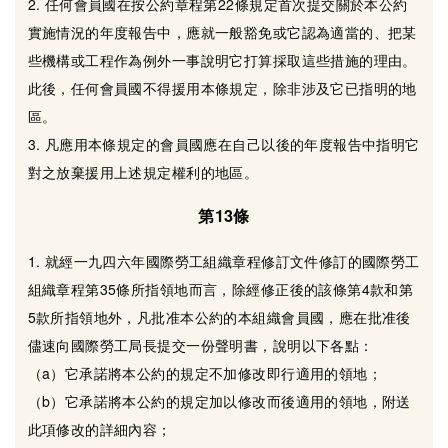
2. 任何會員國在按公約章程第22條規定首次提交關於本公約
實施情況的年度報告中，應就一般豁免或它認為適當的、把某
些機構或工程作為例外一事說明它打算採取這些措施的理由。
此後，任何會員國不得援用本條規定，除非涉及它已指明的地
區。
3. 凡應用本條規定的會員國應在自己以後的年度報告中指明它
對之放棄援用上述規定權利的地區。
第13條
1. 就經一九四六年國際勞工組織章程修訂文件修訂的國際勞工
組織章程第35條所指領地而言，除經修正後的該條第4款和第
5款所指領地外，凡批准本公約的本組織會員國，應在批准後
儘速向國際勞工局長提交一份聲明書，說明以下各點：
（a）它承諾將本公約的規定不加修改即行適用的領地；
（b）它承諾將本公約的規定加以修改而後適用的領地，附送
此項修改的詳細內容；