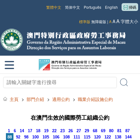
繁體中文
简体中文
Português
English
掃碼
A
A
字體大小
標準版
無障礙版
|
A
主頁
>
部門介紹
>
適用公約
>
職業介紹設施公約
在澳門生效的國際勞工組織公約
1
6
14
17
18
19
22
23
26
27
29
68
69
80
81
87
88
92
98
100
105
106
108
111
115
120
122
138
144