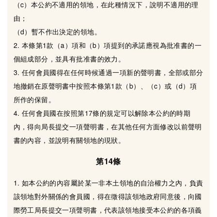
（c）本公約不適用的領地，在此種情況下，說明不適用的理
由；
（d）暫不作出決定的領地。
2. 本條第1款（a）項和（b）項提到的承諾應視為批准書的一
個組成部分，並具有批准書的效力。
3. 任何會員國得在任何時候通過一項新的聲明書，全部或部分
地撤銷在原聲明書中按照本條第1款（b）、（c）或（d）項
所作的保留。
4. 任何會員國在按照第17條的規定可以解除本公約的時期
內，得向局長提交一項聲明書，在其他任何方面修改以前聲明
書的內容，並說明有關領地的現狀。
第14條
1. 如本公約的內容屬於某一非本土領地的自治權力之內，負責
該領地對外關係的會員國，得在徵得該領地政府同意後，向國
際勞工局長提交一項聲明書，代表該領地接受本公約的各項義