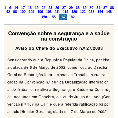
1
6
14
17
18
19
22
23
26
27
29
68
69
80
81
87
88
92
98
100
105
106
108
111
115
120
122
138
144
148
150
155
167
182
Convenção sobre a segurança e a saúde
na construção
Aviso do Chefe do Executivo n.º 27/2003
Considerando que a República Popular da China, por Not
a datada de 6 de Março de 2002, comunicou ao Director-
Geral da Repartição Internacional do Trabalho a sua ratifi
cação da Convenção n.º 167 da Organização Internacion
al do Trabalho, relativa à Segurança e Saúde na Construç
ão, adoptada em Genebra, em 20 de Junho de 1988 (Con
venção n.º 167 da OIT) e que a referida ratificação foi por
aquele Director-Geral registada em 7 de Março de 2002.