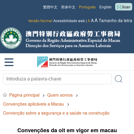
繁體中文
简体中文
Português
English
Scan
A
A
Tamanho da letra
Versão Normal
Acessibilidade web
|
A
Página principal
>
Quem somos
>
Convenções aplicáveis a Macau
>
Convenção sobre a segurança e a saúde na construção
Convenções da oit em vigor em macau