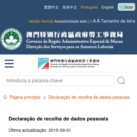
繁體中文
简体中文
Português
English
Scan
A
A
Tamanho da letra
Versão Normal
Acessibilidade web
|
A
Página principal
>
Declaração de recolha de dados pessoais
Declaração de recolha de dados pessoais
Última actualização: 2015-09-01