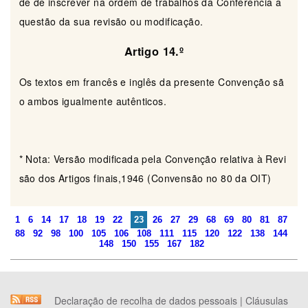
de de inscrever na ordem de trabalhos da Conferência a
questão da sua revisão ou modificação.
Artigo 14.º
Os textos em francês e inglês da presente Convenção sã
o ambos igualmente autênticos.
* Nota: Versão modificada pela Convenção relativa à Revi
são dos Artigos finais,1946 (Convensão no 80 da OIT)
1
6
14
17
18
19
22
23
26
27
29
68
69
80
81
87
88
92
98
100
105
106
108
111
115
120
122
138
144
148
150
155
167
182
Declaração de recolha de dados pessoais
|
Cláusulas