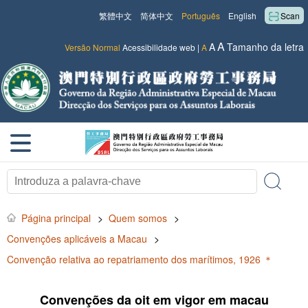
繁體中文
简体中文
Português
English
Scan
A
A
Tamanho da letra
Versão Normal
Acessibilidade web
|
A
Página principal
>
Quem somos
>
Convenções aplicáveis a Macau
>
Convenção relativa ao repatriamento dos marítimos, 1926 ＊
Convenções da oit em vigor em macau