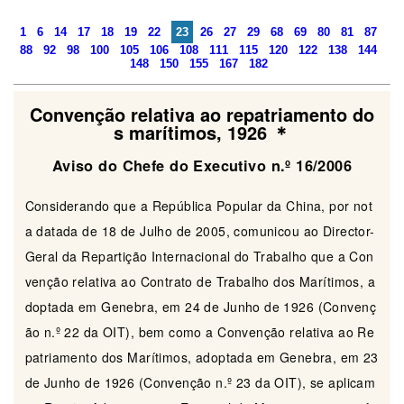
1
6
14
17
18
19
22
23
26
27
29
68
69
80
81
87
88
92
98
100
105
106
108
111
115
120
122
138
144
148
150
155
167
182
Convenção relativa ao repatriamento do
s marítimos, 1926 ＊
Aviso do Chefe do Executivo n.º 16/2006
Considerando que a República Popular da China, por not
a datada de 18 de Julho de 2005, comunicou ao Director-
Geral da Repartição Internacional do Trabalho que a Con
venção relativa ao Contrato de Trabalho dos Marítimos, a
doptada em Genebra, em 24 de Junho de 1926 (Convenç
ão n.º 22 da OIT), bem como a Convenção relativa ao Re
patriamento dos Marítimos, adoptada em Genebra, em 23
de Junho de 1926 (Convenção n.º 23 da OIT), se aplicam