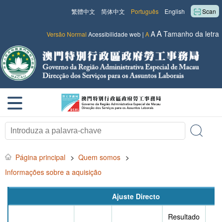
繁體中文
简体中文
Português
English
Scan
A
A
Tamanho da letra
Versão Normal
Acessibilidade web
|
A
Página principal
>
Quem somos
>
Informações sobre a aquisição
Ajuste Directo
Resultado