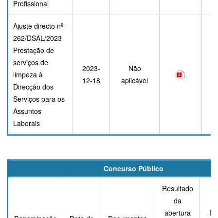
Profissional
Ajuste directo nº
262/DSAL/2023
Prestação de
serviços de
2023-
Não
limpeza à
12-18
aplicável
Direcção dos
Serviços para os
Assuntos
Laborais
Concurso Público
Resultado
da
abertura
Re