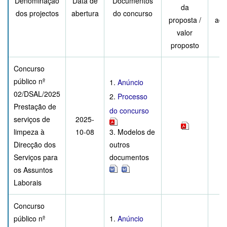
Denominação
Data de
Documentos
da
dos projectos
abertura
do concurso
proposta /
adj
valor
proposto
Concurso
público nº
1.
Anúncio
02/DSAL/2025
2.
Processo
Prestação de
do concurso
serviços de
2025-
limpeza à
10-08
3. Modelos de
Direcção dos
outros
Serviços para
documentos
os Assuntos
Laborais
Concurso
público nº
1.
Anúncio