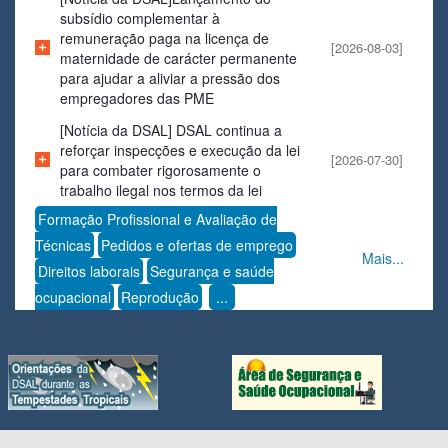
subsídio complementar à
remuneração paga na licença de
[2026-08-03]
maternidade de carácter permanente
para ajudar a aliviar a pressão dos
empregadores das PME
[Notícia da DSAL] DSAL continua a
reforçar inspecções e execução da lei
[2026-07-30]
para combater rigorosamente o
trabalho ilegal nos termos da lei
Formação Profissional e Avaliação de
Técnicas
Pedidos e ofertas de emprego
Mais...
Direitos laborais
Segurança e saúde
ocupacional
Reprodução
...