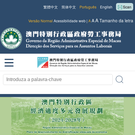
繁體中文
简体中文
Português
English
Scan
A
A
Tamanho da letra
Versão Normal
Acessibilidade web
|
A