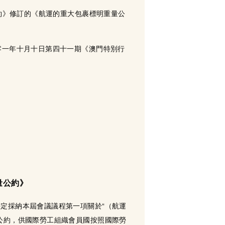
公約》修訂的《航運的重大包裹標明重量公
零一年十月十日第四十一期《澳門特別行
量公約》
定採納本屆會議議程第一項關於“（航運
公約，供國際勞工組織會員國按照國際勞