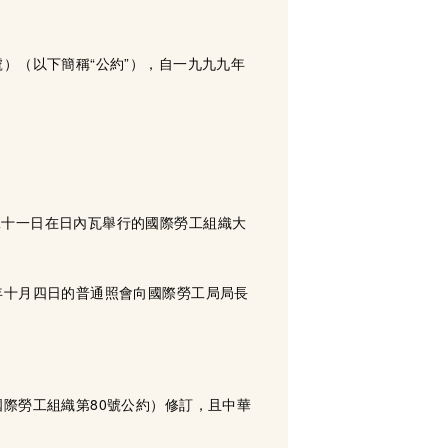
）（以下簡稱“公約”），自一九九九年
二十一日在日內瓦舉行的國際勞工組織大
年十月四日的普通照會向國際勞工局局長
際勞工組織第80號公約）修訂，且中華