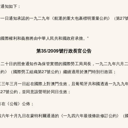
命通知如下：
一日通知承認的一九二九年《航運的重大包裹標明重量公約》（第27號
。
國際權利和義務將由中華人民共和國政府承擔。”
第35/2009號行政長官公告
月二十日的照會通知作為保管實體的國際勞工局局長，一九二九年六月
約》（國際勞工組織第27號公約）繼續適用於澳門特別行政區；
三三年三月一日起在國際上對澳門生效，且葡萄牙共和國透過一九九九
27號公約，並同意該聲明於同日生效；
有在《公報》公佈；
四六年十月九日在蒙特利爾通過的《一九四六年最後條款修訂公約》（國