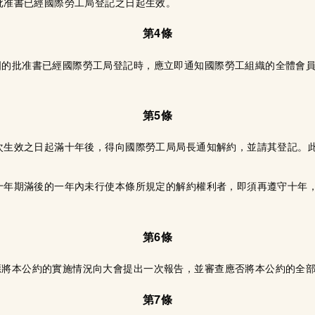
其批准書已經國際勞工局登記之日起生效。
第4條
國的批准書已經國際勞工局登記時，應立即通知國際勞工組織的全體會
第5條
初次生效之日起滿十年後，得向國際勞工局局長通知解約，並請其登記。
述十年期滿後的一年內未行使本條所規定的解約權利者，即須再遵守十年
第6條
應將本公約的實施情況向大會提出一次報告，並審查應否將本公約的全
第7條