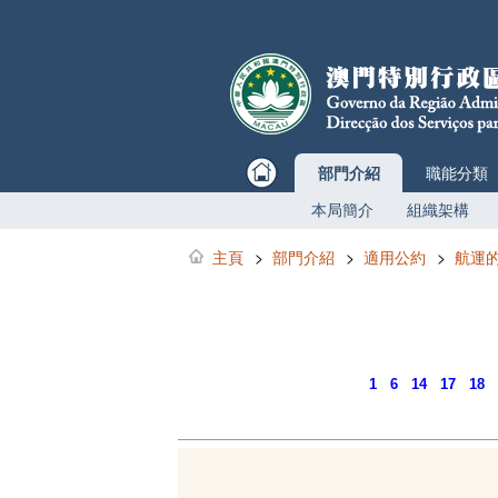
部門介紹
職能分類
本局簡介
組織架構
主頁
>
部門介紹
>
適用公約
>
航運
1
6
14
17
18