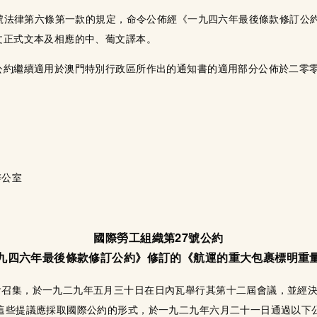
99號法律第六條第一款的規定，命令公佈經《一九四六年最後條款修訂
文正式文本及相應的中、葡文譯本。
公約繼續適用於澳門特別行政區所作出的通知書的適用部分公佈於二零
辦公室
國際勞工組織第27號公約
九四六年最後條款修訂公約》修訂的《航運的重大包裹標明重
召集，於一九二九年五月三十日在日內瓦舉行其第十二屆會議，並經決
這些提議應採取國際公約的形式，於一九二九年六月二十一日通過以下