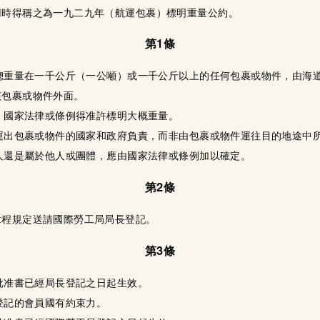
用時得稱之為一九二九年（航運包裹）標明重量公約。
第1條
付總重量在一千公斤（一公噸）或一千公斤以上的任何包裹或物件，由海
該包裹或物件外面。
時，國家法律或條例得准許標明大概重量。
由運出包裹或物件的國家和政府負責，而非由包裹或物件運往目的地途中
運人還是屬於他人或團體，應由國家法律或條例加以確定。
第2條
章程規定送請國際勞工局局長登記。
第3條
的批准書已經局長登記之日起生效。
局登記的會員國有約束力。