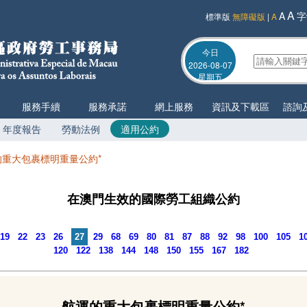
A
A
字
標準版
無障礙版
|
A
今日
2026-08-07
星期五
服務手續
服務承諾
網上服務
資訊及下載區
諮詢
年度報告
勞動法例
適用公約
的重大包裹標明重量公約*
在澳門生效的國際勞工組織公約
19
22
23
26
27
29
68
69
80
81
87
88
92
98
100
105
1
120
122
138
144
148
150
155
167
182
航運的重大包裹標明重量公約*