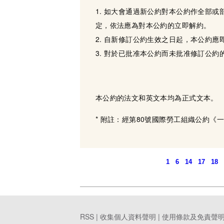
1. 如大會通過新公約對本公約作全部
定，依法應為對本公約的立即解約。
2. 自新修訂公約生效之日起，本公約
3. 對於已批准本公約而未批准修訂公
本公約的法文和英文本均為正式文本。
* 附註：經第80號國際勞工組織公約
1
6
14
17
18
RSS |
收集個人資料聲明
|
使用條款及免責聲