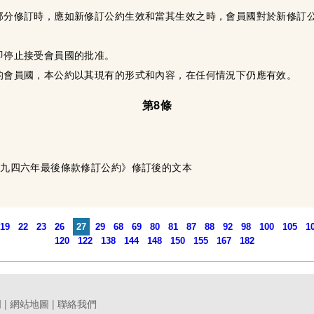
或部分修訂時，應如新修訂公約生效和當其生效之時，會員國對於新修訂
應即停止接受會員國的批准。
約的會員國，本公約以其現有的形式和內容，在任何情況下仍應有效。
第8條
《一九四六年最後條款修訂公約》修訂後的文本
19
22
23
26
27
29
68
69
80
81
87
88
92
98
100
105
1
120
122
138
144
148
150
155
167
182
明
|
網站地圖
|
聯絡我們