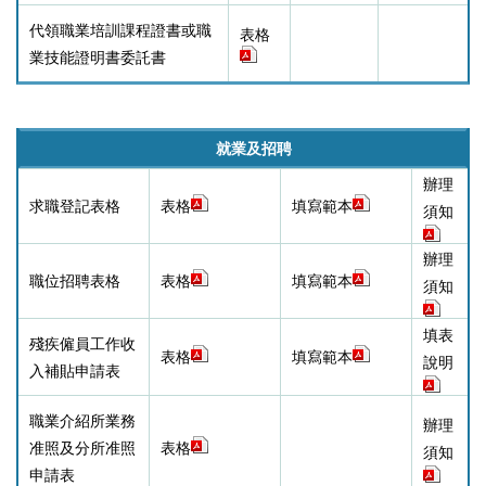
代領職業培訓課程證書或
職
表格
業技能證明書
委託書
就業及招聘
辦理
求職登記表格
表格
填寫範本
須知
辦理
職位招聘表格
表格
填寫範本
須知
填表
殘疾僱員工作收
表格
填寫範本
說明
入補貼申請表
職業介紹所業務
辦理
准照及分所准照
表格
須知
申請表