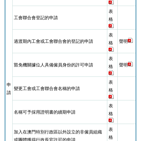
表
工會聯合會登記的申請
格
表
過渡期內工會或工會聯合會的登記的申請
聲明
格
表
豁免機關據位人具備僱員身份的許可申請
聲明
格
表
申
變更工會或工會聯合會名稱的申請
格
請
表
名稱可予採用證明書的續期申請
格
表
加入在澳門特別行政區以外設立的非僱員組織
格
或團體獲得行政長官許可的申請