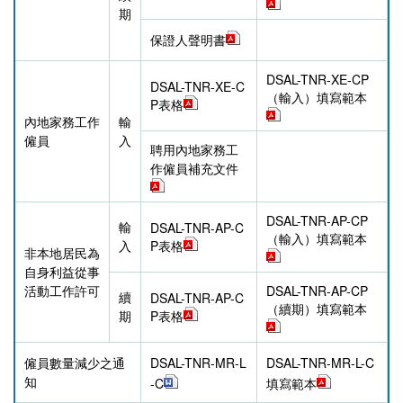
期
保證人聲明書
DSAL-TNR-XE-CP
DSAL-TNR-XE-C
（輸入）填寫範本
P表格
內地家務工作
輸
僱員
入
聘用內地家務工
作僱員補充文件
DSAL-TNR-AP-CP
輸
DSAL-TNR-AP-C
（輸入）填寫範本
入
P表格
非本地居民為
自身利益從事
活動工作許可
DSAL-TNR-AP-CP
續
DSAL-TNR-AP-C
（續期）填寫範本
期
P表格
僱員數量減少之通
DSAL-
TNR-
MR-L
DSAL-
TNR-
MR-L-C
知
-C
填寫範本