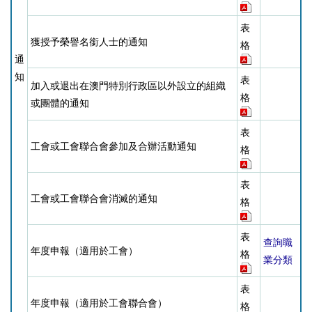
表
獲授予榮譽名銜人士的通知
格
通
知
表
加入或退出在澳門特別行政區以外設立的組織
格
或團體的通知
表
工會或工會聯合會參加及合辦活動通知
格
表
工會或工會聯合會消滅的通知
格
表
查詢職
年度申報（適用於工會）
格
業分類
表
年度申報（適用於工會聯合會）
格