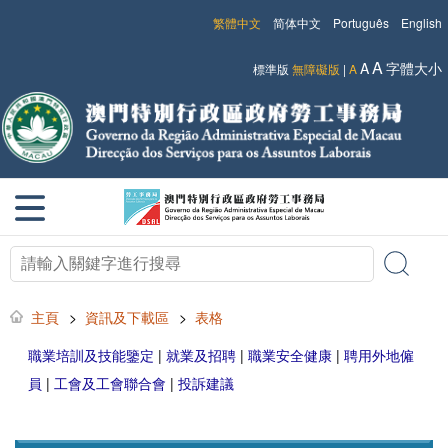
繁體中文
简体中文
Português
English
A
A
字體大小
標準版
無障礙版
|
A
主頁
>
資訊及下載區
>
表格
職業培訓及技能鑒定
|
就業及招聘
|
職業安全健康
|
聘用外地僱
員
|
工會及工會聯合會
|
投訴建議