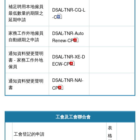
補足聘用本地僱員
DSAL-
TNR-
CQ-L
最低數量的期限之
-C
延期申請
家務工作外地僱員
DSAL-
TNR-
Auto
自動續期之申請
Renew-CP
通知資料變更聲明
DSAL-
TNR-
XE-D
書 - 家務工作外地
ECW-CP
僱員
DSAL-TNR-NAI-
通知資料變更聲明
書
CP
工會及工會聯合會
表
工會登記的申請
格