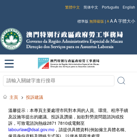
繁體中文
简体中文
Português
English
A
A
字體大小
標準版
無障礙版
|
A
主頁
>
投訴建議
溫馨提示：本專頁主要處理市民對本局的人員、環境、程序手續
及設施等提出的建議、投訴及讚揚，如欲對勞資問題諮詢或投
訴，可致電諮詢熱線2871 7810或電郵至
labourlaw@dsal.gov.mo
，請提供具體資料(例如僱主具體名稱、
僱員身份資料及聯絡方式等)，以便本局跟進處理。