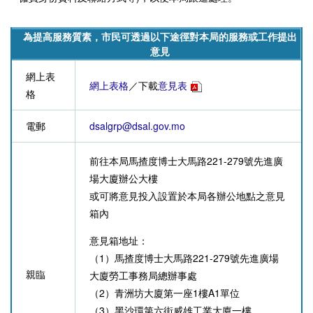
為提高服務質素，市民可透過以下途徑對本局的服務或工作提出
意見
網上表
網上表格
／下載
意見表
格
電郵
dsalgrp@dsal.gov.mo
前往本局馬揸度博士大馬路221-279號先進廣
場大廈辦公大樓
或可將意見投入設置於本局各辦公地點之
意見
箱
內
意見箱地址：
（1）馬揸度博士大馬路221-279號先進廣場
親臨
大廈勞工事務局總辦事處
（2）青洲坊大廈第一座1樓A1單位
（3）黑沙環第六街威雄工業大廈一樓