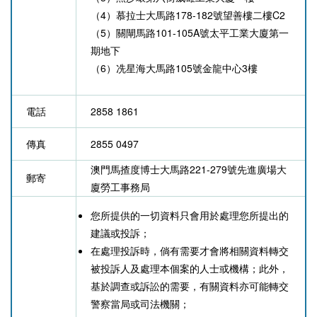
（4）慕拉士大馬路178-182號望善樓二樓C2
（5）關閘馬路101-105A號太平工業大廈第一
期地下
（6）
冼星海大馬路105號金龍中心3樓
電話
2858 1861
傳真
2855 0497
澳門馬揸度博士大馬路221-279號先進廣場大
郵寄
廈勞工事務局
您所提供的一切資料只會用於處理您所提出的
建議或投訴；
在處理投訴時，倘有需要才會將相關資料轉交
被投訴人及處理本個案的人士或機構；此外，
基於調查或訴訟的需要，有關資料亦可能轉交
警察當局或司法機關；