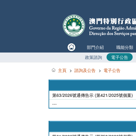
部門介紹
職能分類
政策諮詢
電子公告
主頁
>
諮詢及公告
>
電子公告
第63/2026號通傳告示 (第421/2025號個案)
---