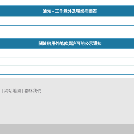
通知 - 工作意外及職業病個案
關於聘用外地僱員許可的公示通知
明
|
網站地圖
|
聯絡我們