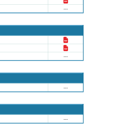
---
---
---
---