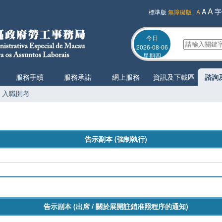
A
A
字
標準版
無障礙版
|
A
今日
2026-08-06
星期四
服務手續
服務承諾
網上服務
資訊及下載區
諮詢
入職開考
告示副本 (強制執行)
告示副本 (出席 /
關於展開註銷准照程序的通知
)