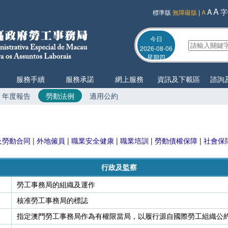
A
A
字
標準版
無障礙版
|
A
今日
2026-08-06
星期四
服務手續
服務承諾
網上服務
資訊及下載區
諮詢
年度報告
勞動法例
適用公約
及勞動合同
|
外地僱員
|
職業安全健康
|
職業培訓
|
勞動債權保障
|
社會保
行政及監察
勞工事務局的組織及運作
核准勞工事務局的標誌
指定澳門勞工事務局作為有權限當局，以履行源自國際勞工組織公