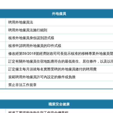
外地僱員
聘用外地僱員法
聘用外地僱員法施行細則
核准外地僱員身份認別證式樣
核准申請聘用外地僱員的印件式樣
修改經第59/2018號經濟財政司司長批示核准的移轉專業外地僱員
訂定有關外地僱員住宿地點應符合的最低衛生、居住條件，以及以
訂定僱主每月須就每名實際受聘的外地僱員繳付的聘用費
規範聘用外地僱員許可內設定的條件或負擔
禁止非法工作規章
職業安全健康
核准工業場所內衛生與工作安全總章程