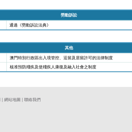
勞動訴訟
通過《勞動訴訟法典》
其他
澳門特別行政區出入境管控、逗留及居留許可的法律制度
核准預防殘疾及使殘疾人康復及融入社會之制度
明
|
網站地圖
|
聯絡我們