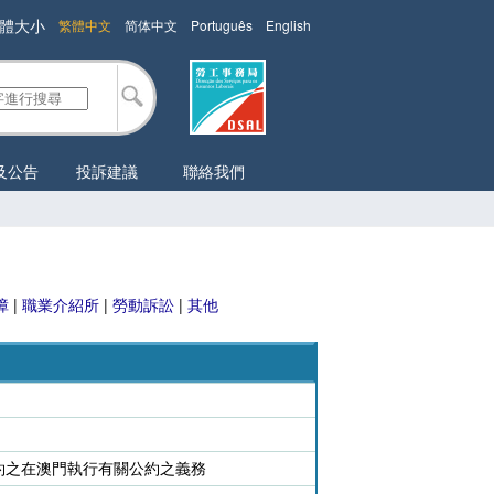
體大小
繁體中文
简体中文
Português
English
及公告
投訴建議
聯絡我們
障
|
職業介紹所
|
勞動訴訟
|
其他
約之在澳門執行有關公約之義務