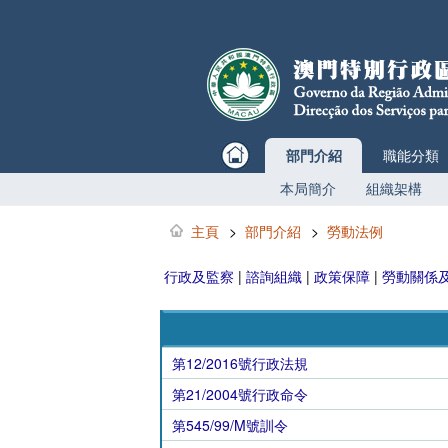
部門介紹
職能分類
本局簡介
組織架構
主頁
>
部門介紹
>
勞動法例
行政及監察
|
諮詢組織
|
政策保障
|
勞動關係
第12/2016號行政法規
第21/2004號行政命令
第545/99/M號訓令