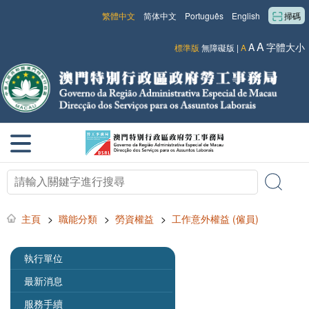
繁體中文
简体中文
Português
English
掃碼
A
A
字體大小
標準版
無障礙版
|
A
主頁
>
職能分類
>
勞資權益
>
工作意外權益 (僱員)
執行單位
最新消息
服務手續