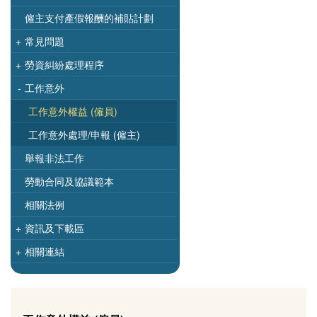
僱主支付產假報酬的補貼計劃
+
常見問題
+
勞資糾紛處理程序
-
工作意外
工作意外權益 (僱員)
工作意外處理/申報 (僱主)
舉報非法工作
勞動合同及協議範本
相關法例
+
資訊及下載區
+
相關連結