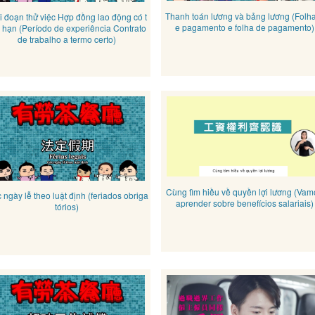
Thanh toán lương và bảng lương (Folh
i đoạn thử việc Hợp đồng lao động có t
e pagamento e folha de pagamento)
 hạn (Período de experiência Contrato
de trabalho a termo certo)
Cùng tìm hiều về quyền lợi lương (Vam
 ngày lễ theo luật định (feriados obriga
aprender sobre benefícios salariais)
tórios)