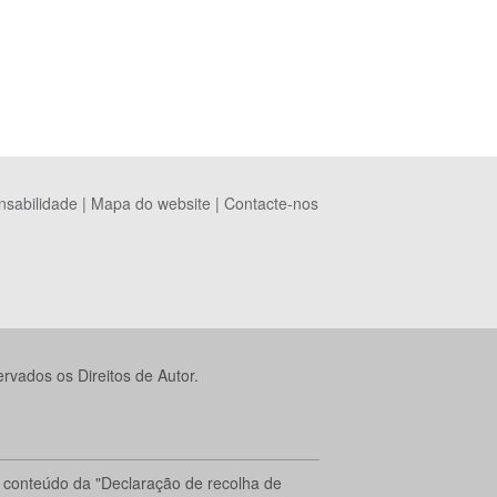
nsabilidade
|
Mapa do website
|
Contacte-nos
vados os Direitos de Autor.
 o conteúdo da "Declaração de recolha de