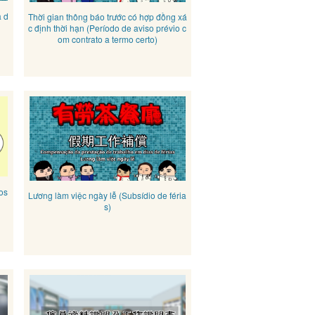
a d
Thời gian thông báo trước có hợp đồng xá
c định thời hạn (Período de aviso prévio c
om contrato a termo certo)
os
Lương làm việc ngày lễ (Subsídio de féria
s)