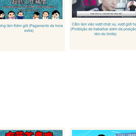
Cấm làm việc vượt chức vụ, vượt giới h
ơng làm thêm giờ (Pagamento de hora
(Proibição de trabalhar além da posição
extra)
lém do limite)