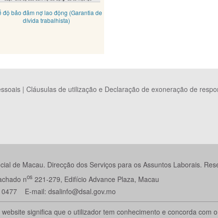
 độ bảo đảm nợ lao động (Garantia de
dívida trabalhista)
essoais
|
Cláusulas de utilização e Declaração de exoneração de respo
ial de Macau. Direcção dos Serviços para os Assuntos Laborais. Reser
os
Machado n
221-279, Edifício Advance Plaza, Macau
 0477 E-mail: dsalinfo@dsal.gov.mo
ste website significa que o utilizador tem conhecimento e concorda com