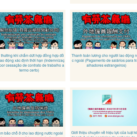
 thường khi chấm dứt hợp đồng hợp đồ
Thanh toán lương cho người lao động 
lao động xác định thời hạn (Indemnizaç
c ngoài (Pagamento de salários para t
por cessação de contrato de trabalho a
alhadores estrangeiros)
termo certo)
Giới thiệu chuyên về hiệu lực của luật k
m bảo chỗ ở cho lao động nước ngoài