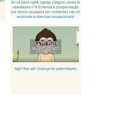
 em
ốn và bệnh nghề nghiệp (Seguro contra te
mpestades nº 8 Emenda à compensação
por danos causados ​​por incidentes não int
encionais e doenças ocupacionais)
Nghỉ thai sản (licença de paternidade)