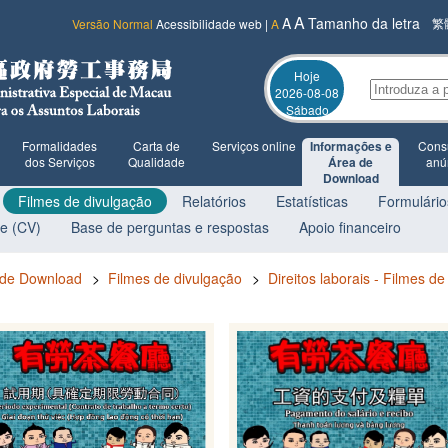
A
A
Tamanho da letra
繁
Versão Normal
Acessibilidade web
|
A
Hoje
2026-08-08
Sábado
Formalidades
Carta de
Serviços online
Informações e
Consu
dos Serviços
Qualidade
Área de
anú
Download
Filmes de divulgação
Relatórios
Estatísticas
Formulário
ae (CV)
Base de perguntas e respostas
Apoio financeiro
 de Download
>
Filmes de divulgação
>
Direitos laborais - Filmes d