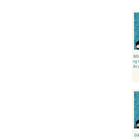
Bồi
ng 
ão 
Đả