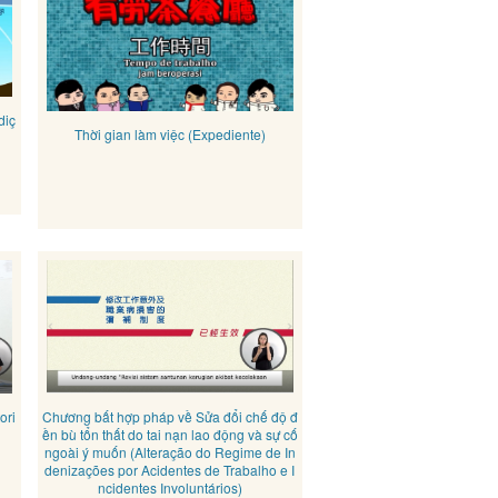
diç
Thời gian làm việc (Expediente)
ori
Chương bất hợp pháp về Sửa đổi chế độ đ
ền bù tổn thất do tai nạn lao động và sự cố
ngoài ý muốn (Alteração do Regime de In
denizações por Acidentes de Trabalho e I
ncidentes Involuntários)