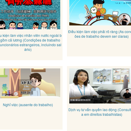
Điều kiện làm việc phải rõ ràng (As con
u kiện làm việc nhân viên nước ngoài b
ões de trabalho devem ser claras)
 gồm cả lương (Condições de trabalho
funcionários estrangeiros, incluindo sal
ário)
Nghỉ việc (ausente do trabalho)
Dịch vụ tư vấn quyền lao động (Consult
a em direitos trabalhistas)