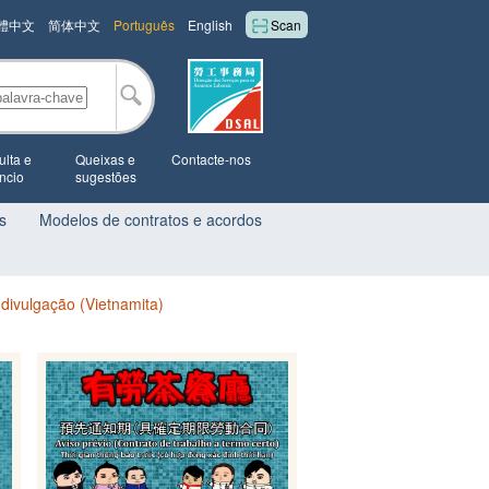
體中文
简体中文
Português
English
Scan
lta e
Queixas e
Contacte-nos
ncio
sugestões
s
Modelos de contratos e acordos
e divulgação (Vietnamita)