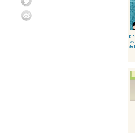
Điề
ao
de 