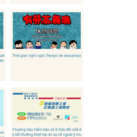
nướ
Thời gian nghỉ ngơi (Tempo de descanso)
rab
Chương bảo hiểm bão số 8 Sửa đổi chế đ
inh
ộ bồi thường thiệt hại do sự cố ngoài ý mu