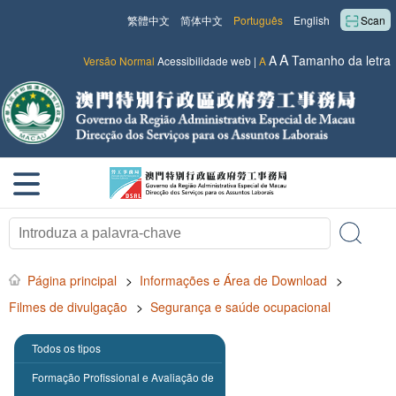
繁體中文
简体中文
Português
English
Scan
A
A
Tamanho da letra
Versão Normal
Acessibilidade web
|
A
Página principal
>
Informações e Área de Download
>
Filmes de divulgação
>
Segurança e saúde ocupacional
Todos os tipos
Formação Profissional e Avaliação de