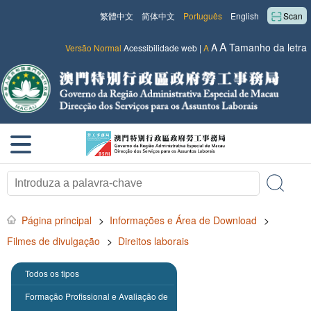
繁體中文
简体中文
Português
English
Scan
A
A
Tamanho da letra
Versão Normal
Acessibilidade web
|
A
Página principal
>
Informações e Área de Download
>
Filmes de divulgação
>
Direitos laborais
Todos os tipos
Formação Profissional e Avaliação de