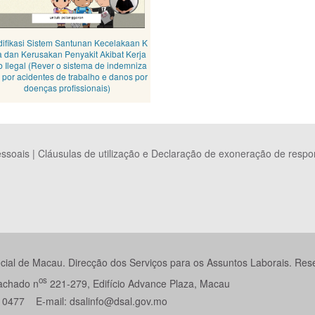
ifikasi Sistem Santunan Kecelakaan K
a dan Kerusakan Penyakit Akibat Kerja
 Ilegal (Rever o sistema de indemniza
 por acidentes de trabalho e danos por
doenças profissionais)
essoais
|
Cláusulas de utilização e Declaração de exoneração de respo
ial de Macau. Direcção dos Serviços para os Assuntos Laborais. Reser
os
Machado n
221-279, Edifício Advance Plaza, Macau
 0477 E-mail: dsalinfo@dsal.gov.mo