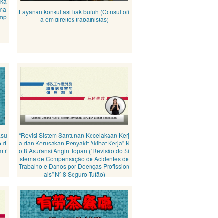
ika
rma
Layanan konsultasi hak buruh (Consultori
Emp
a em direitos trabalhistas)
asu
“Revisi Sistem Santunan Kecelakaan Kerj
o d
a dan Kerusakan Penyakit Akibat Kerja” N
m r
o.8 Asuransi Angin Topan (“Revisão do Si
stema de Compensação de Acidentes de
Trabalho e Danos por Doenças Profission
ais” Nº 8 Seguro Tufão)