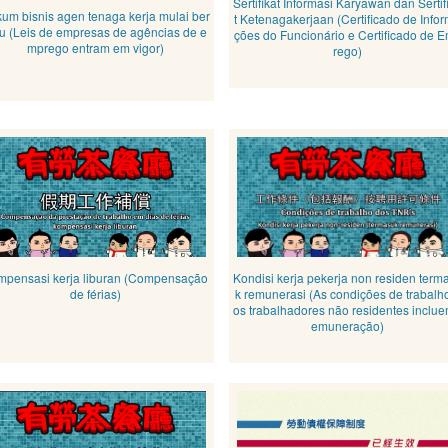
Sertifikat Informasi Karyawan dan Sertif
um bisnis agen tenaga kerja mulai ber
t Ketenagakerjaan (Certificado de Info
ku (Leis de empresas de agências de e
ções do Funcionário e Certificado de 
mprego entram em vigor)
rego)
mpensasi kerja liburan (Compensação
Kondisi kerja pekerja non residen term
de férias)
k remunerasi (As condições de trabalh
os trabalhadores não residentes inclue
emuneração)