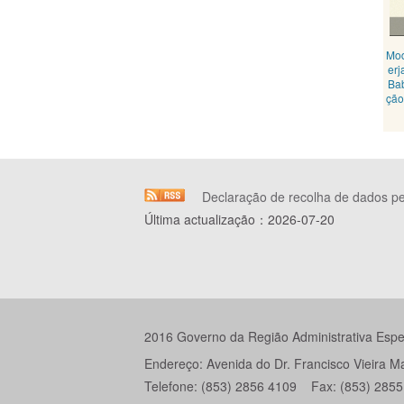
Mod
erj
Bab
ção
Declaração de recolha de dados p
Última actualização：
2026-07-20
2016 Governo da Região Administrativa Espec
Endereço: Avenida do Dr. Francisco Vieira 
Telefone: (853) 2856 4109 Fax: (853) 2855