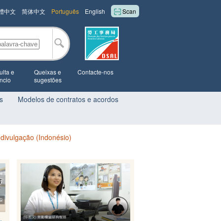
體中文
简体中文
Português
English
Scan
lta e
Queixas e
Contacte-nos
ncio
sugestões
s
Modelos de contratos e acordos
e divulgação (Indonésio)