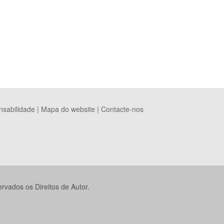
nsabilidade
|
Mapa do website
|
Contacte-nos
vados os Direitos de Autor.