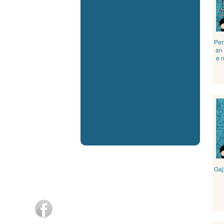
Per
an 
e n
Gaj