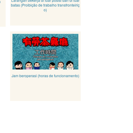
Larangan bekerja di luar posisi dan di luar
)
batas (Proibição de trabalho transfronteiriç
o)
Jam beroperasi (horas de funcionamento)