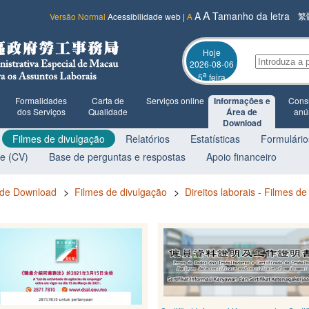
A
A
Tamanho da letra
繁
Versão Normal
Acessibilidade web
|
A
Hoje
2026-08-06
a
5
feira
Formalidades
Carta de
Serviços online
Informações e
Consu
dos Serviços
Qualidade
Área de
anú
Download
Filmes de divulgação
Relatórios
Estatísticas
Formulário
ae (CV)
Base de perguntas e respostas
Apoio financeiro
 de Download
>
Filmes de divulgação
>
Direitos laborais - Filmes d