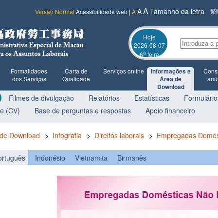
A
A
Tamanho da letra
繁
Versão Normal
Acessibilidade web
|
A
Hoje
2026-08-07
a
6
feira
Formalidades
Carta de
Serviços online
Informações e
Consu
dos Serviços
Qualidade
Área de
anú
Download
Filmes de divulgação
Relatórios
Estatísticas
Formulário
ae (CV)
Base de perguntas e respostas
Apoio financeiro
 de Download
>
Infografia
>
Direitos laborais
>
Empregadas Domést
ortuguês
Indonésio
Vietnamita
Birmanês