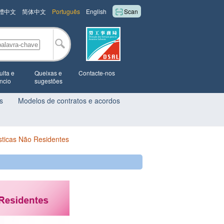
體中文
简体中文
Português
English
Scan
lta e
Queixas e
Contacte-nos
ncio
sugestões
s
Modelos de contratos e acordos
icas Não Residentes