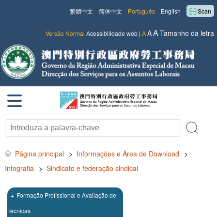
繁體中文
简体中文
Português
English
Scan
A
A
Tamanho da letra
Versão Normal
Acessibilidade web
|
A
Página principal
>
Informações e Área de Download
>
Infografia
>
Sindicato e federação sindical
+
Formação Profissional e Avaliação de
Técnicas