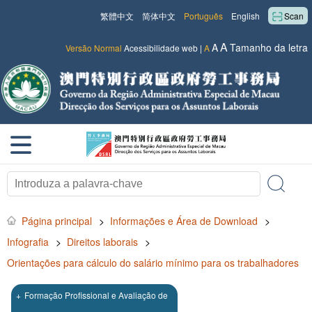
繁體中文
简体中文
Português
English
Scan
A
A
Tamanho da letra
Versão Normal
Acessibilidade web
|
A
Página principal
>
Informações e Área de Download
>
Infografia
>
Direitos laborais
>
Orientações para cálculo do salário mínimo para os trabalhadores
+
Formação Profissional e Avaliação de