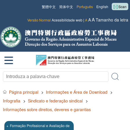
繁體中文
简体中文
Português
English
Scan
A
A
Tamanho da letra
Versão Normal
Acessibilidade web
|
A
Página principal
>
Informações e Área de Download
>
Infografia
>
Sindicato e federação sindical
>
Informações sobre direitos, deveres e garantias
+
Formação Profissional e Avaliação de