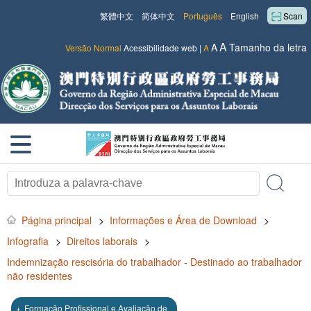
繁體中文
简体中文
Português
English
Scan
A
A
Tamanho da letra
Versão Normal
Acessibilidade web
|
A
Página principal
>
Informações e Área de Download
>
Infografia
>
Direitos laborais
>
Indemnização rescisória do trabalhador - Destinado ao trabalhador
não residentes
+
Formação Profissional e Avaliação de