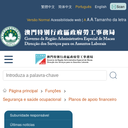
繁體中文
简体中文
Português
English
Scan
A
A
Tamanho da letra
Versão Normal
Acessibilidade web
|
A
Página principal
>
Funções
>
Segurança e saúde ocupacional
>
Planos de apoio financeiro
Subunidade responsável
Últimas notícias