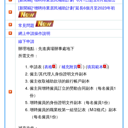
[新聞稿]“增聘待業居民補助計劃”延長6個月至2023年初
常見問題
網上申請操作說明
線下申請
辦理地點：先進廣場辦事處地下
所需文件：
申請表 (
表格
/
補充附頁
) (
填寫範本
)
僱主/其代理人身份證明文件副本
僱主收取補助款項的銀行帳戶副本
僱主與增聘僱員訂立的勞動合同副本（每名僱員1
份）
增聘僱員的身份證明文件副本（每名僱員1份）
增聘僱員的職業稅第一組登記表（M/2格式）副本
（每名僱員1份）
補充文件：