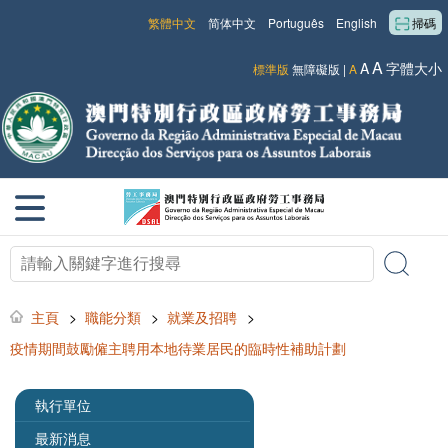
繁體中文
简体中文
Português
English
掃碼
A
A
字體大小
標準版
無障礙版
|
A
主頁
>
職能分類
>
就業及招聘
>
疫情期間鼓勵僱主聘用本地待業居民的臨時性補助計劃
執行單位
最新消息