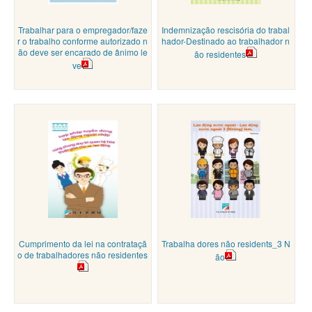
Trabalhar para o empregador/faze
Indemnização rescisória do trabal
r o trabalho conforme autorizado n
hador-Destinado ao trabalhador n
ão deve ser encarado de ânimo le
ão residentes
ve
Cumprimento da lei na contrataçã
Trabalha dores não residents_3 N
o de trabalhadores não residentes
ão