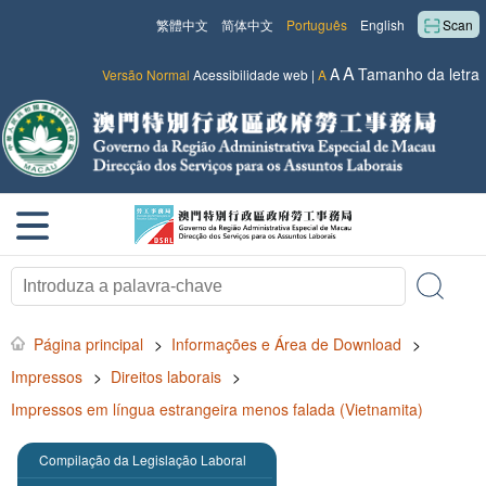
繁體中文
简体中文
Português
English
Scan
A
A
Tamanho da letra
Versão Normal
Acessibilidade web
|
A
Página principal
>
Informações e Área de Download
>
Impressos
>
Direitos laborais
>
Impressos em língua estrangeira menos falada (Vietnamita)
Compilação da Legislação Laboral