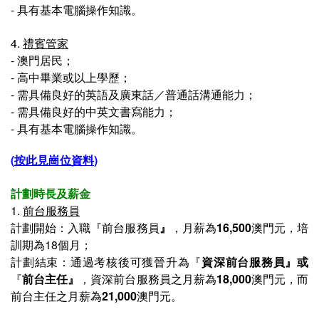
-
具有基本電腦操作知識
。
4.
禮賓管家
-
澳門居民
；
-
高中畢業或以上學歷
；
-
需具備良好的英語及廣東話／普通話溝通能力；
-
需具備良好的中英文書寫能力；
-
具有基本電腦操作知識
。
(
按此見崗位資料
)
計劃時長及薪金
1.
前台服務員
計劃開始
：
入職
『前台服務員
』
，
月薪
為
16,500
澳門元
，培
訓期為18個月；
計劃
結束
：通過考核後可獲晉升為『
資深前台服務員
』或
『
前台主任
』
，
資深前台服務員之
月薪為
18,000
澳門元，而
前台主任之
月薪為
21,000
澳門元。