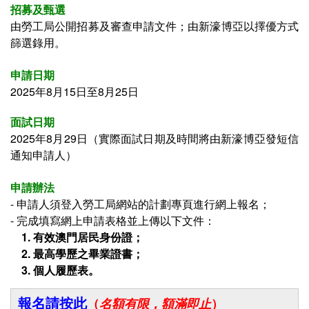
招募及甄選
由勞工局公開招募及審查申請文件；
由新濠博亞以擇優方式
篩選錄用
。
申請日期
2025年8月15日至8月25日
面試日期
2025年8月29日
（
實際面試日期及時間將由
新濠博亞
發短信
通知申請人
）
申請辦法
- 申請人須登入
勞工局網站的計劃專頁進行網上報名；
- 完成填寫網上申請表格並上傳以下文件：
1. 有效澳門居民身份證；
2.
最高學歷之
畢業證書
；
3. 個人履歷表。
報名請按此
（
名額有限，額滿即止
）