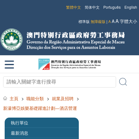
繁體中文
简体中文
Português
English
A
A
字體大小
標準版
無障礙版
|
A
主頁
>
職能分類
>
就業及招聘
>
新濠博亞娛樂基礎躍進計劃—酒店營運
執行單位
最新消息