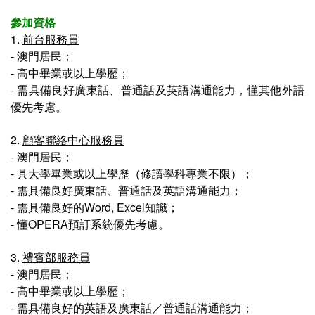
參加資格
1.
前台服務員
- 
澳門居民；
-
高中畢業或以上學歷；
-
需具備良好廣東話、普通話及英語溝通能力，懂其他外語
優先考慮。
2.
顧客聯絡中心服務員
-
澳門居民
；
-
具大學畢業或以上學歷（修讀學科專業不限）；
-
需具備良好廣東話、普通話及英語溝通能力；
-
需具備良好的Word, Excel知識
；
-
懂OPERA預訂系統優先考慮
。
3.
禮賓部服務員
-
澳門居民
；
-
高中畢業或以上學歷
；
-
需具備良好的英語及廣東話／普通話溝通能力
；