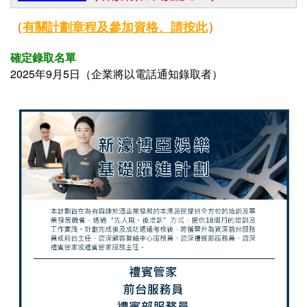
（
有關
計劃章程及參加資格、
請按此
）
確定錄取名單
2025年9月5日（企業
將以電話通知錄取者
）