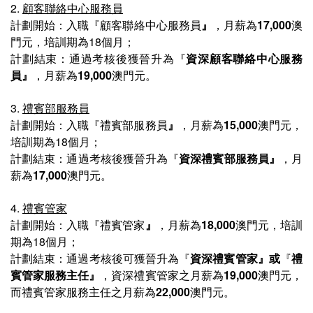
2.
顧客聯絡中心服務員
計劃開始
：
入職
『顧客聯絡中心服務員
』
，
月薪
為
17,000
澳
門元，培訓期為18個月；
計劃
結束
：通過考核後獲晉升為『
資深顧客聯絡中心服務
員
』
，月薪為
19,000
澳門元。
3.
禮賓部服務員
計劃開始：
入職
『禮賓部服務員
』
，
月薪
為
15,000
澳門元，
培訓期為18個月；
計劃
結束
：通過考核後獲晉升為『
資深禮賓部服務員
』
，月
薪為
17,000
澳門元。
4.
禮賓管家
計劃開始：
入職
『禮賓管家
』
，
月薪
為
18,000
澳門元，培訓
期為18個月；
計劃
結束：通過考核後可獲晉升為『
資深禮賓管家​
』或
『
禮
賓管家服務主任
』
，
資深禮賓管家​
之月薪為
19,000
澳門元，
而
禮賓管家服務主任
之月薪為
22,000
澳門元。