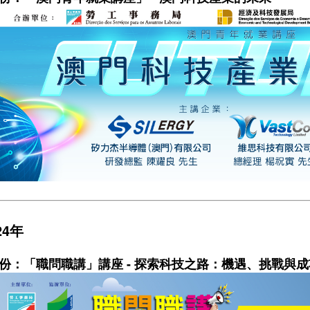
24年
月份：「職問職講」講座 -
探索科技之路：機遇、挑戰與成