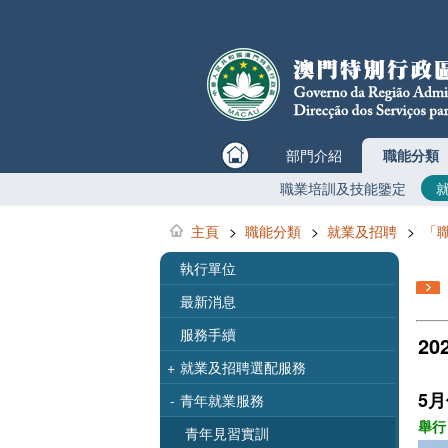
部門介紹
職能分類
職業培訓及技能鑒定
主頁
>
職能分類
>
就業及招聘
>
「
執行單位
最新消息
服務手續
20
+
就業及招聘選配服務
5
-
青年就業服務
舉行
青年見習實訓