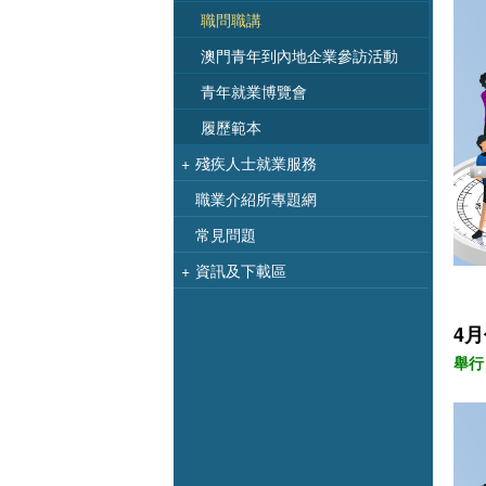
職問職講
澳門青年到內地企業參訪活動
青年就業博覽會
履歷範本
+
殘疾人士就業服務
職業介紹所專題網
常見問題
+
資訊及下載區
4
舉行