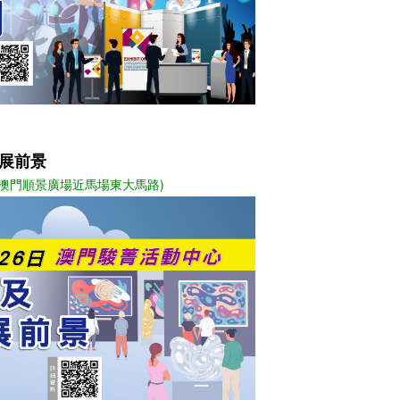
發展前景
(澳門順景廣場近馬場東大馬路)