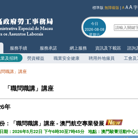
A
A
字
標準版
無障礙版
|
A
今日
2026-08-08
星期六
服務手續
服務承諾
網上服務
資訊及下載區
諮詢
就業及招聘
勞資權益
職業安全健康
聘用外地僱員
工會及
職問職講」講座
「職問職講」講座
26年
月份：
「職問職講」講座 -
澳門航空專業發展
日期：2026年5月22日 下午6時30至7時45分 地點：澳門駿菁活動中心