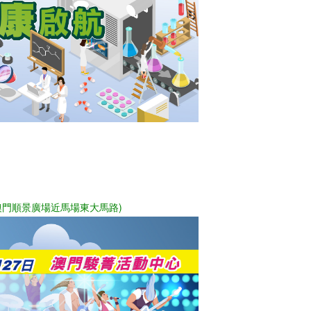
澳門順景廣場近馬場東大馬路)