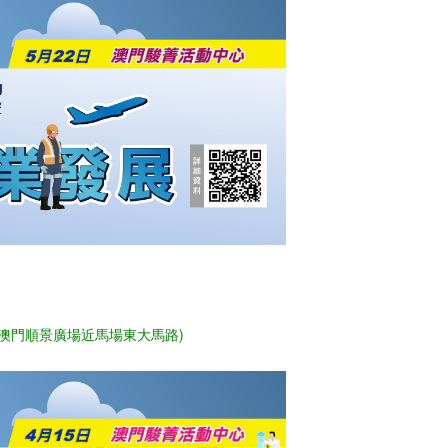
(澳門順景廣場近馬場東大馬路)