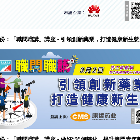
月份：「職問職講」講座 - 引領創新藥業，打造健康新生態
月份：「職問職講」講座 - 做好“3”個轉化，提升澳門青