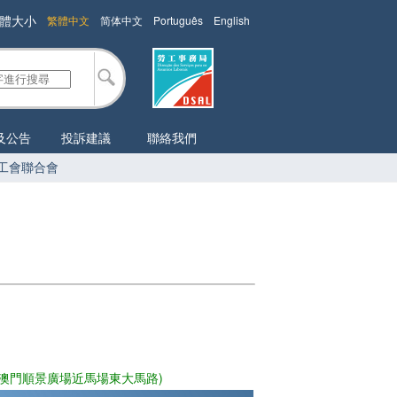
體大小
繁體中文
简体中文
Português
English
及公告
投訴建議
聯絡我們
工會聯合會
(澳門順景廣場近馬場東大馬路)