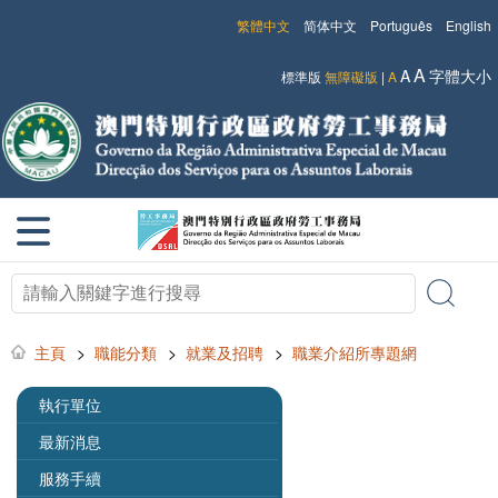
繁體中文
简体中文
Português
English
A
A
字體大小
標準版
無障礙版
|
A
主頁
>
職能分類
>
就業及招聘
>
職業介紹所專題網
執行單位
最新消息
服務手續