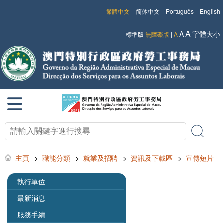
繁體中文
简体中文
Português
English
A
A
字體大小
標準版
無障礙版
|
A
主頁
>
職能分類
>
就業及招聘
>
資訊及下載區
>
宣傳短片
執行單位
最新消息
服務手續