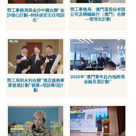
勞工事務局、澳門通股份有限
勞工事務局與金沙中國合辦“金
公司及螞蟻銀行（澳門）合辦
沙雄心計劃–特快保安主任培訓
—管培生計劃
生”
2025年“澳門青年赴內地跨境
勞工局和永利合辦"酒店服務事
金融見習計劃”
業發展計劃"就業+培訓專項計
劃