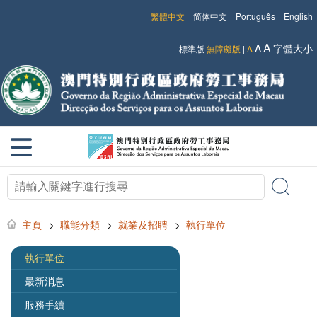
繁體中文
简体中文
Português
English
A
A
字體大小
標準版
無障礙版
|
A
主頁
>
職能分類
>
就業及招聘
>
執行單位
執行單位
最新消息
服務手續